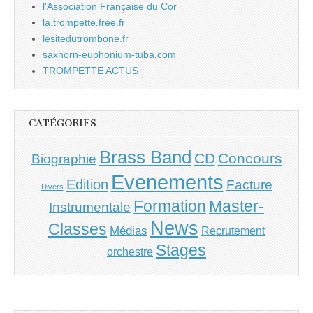
l'Association Française du Cor
la.trompette.free.fr
lesitedutrombone.fr
saxhorn-euphonium-tuba.com
TROMPETTE ACTUS
CATÉGORIES
Brass Band
CD
Concours
Biographie
Evenements
Edition
Facture
Divers
Master-
Formation
Instrumentale
News
Classes
Médias
Recrutement
Stages
orchestre