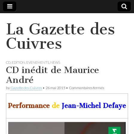
La Gazette des
Cuivres
CD
,
EDITION
,
EVENEMENTS
,
NEWS
CD inédit de Maurice
André
sur
by
Gazette des Cuivres
•
26 mai 2015
•
Commentaires fermés
CD
inédit
de
Performance
de
Jean-Michel Defaye
Maurice
André