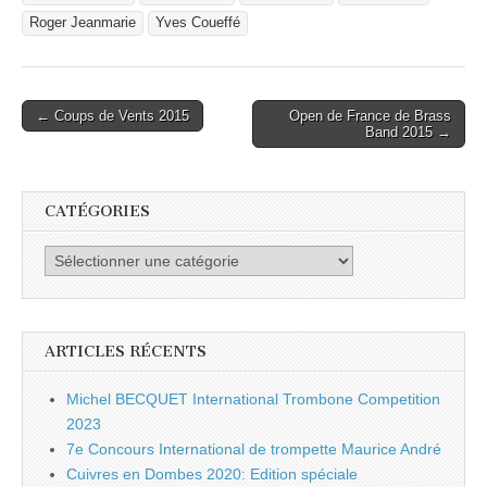
Roger Jeanmarie
Yves Coueffé
Post
← Coups de Vents 2015
Open de France de Brass
Band 2015 →
navigation
CATÉGORIES
Catégories
ARTICLES RÉCENTS
Michel BECQUET International Trombone Competition
2023
7e Concours International de trompette Maurice André
Cuivres en Dombes 2020: Edition spéciale