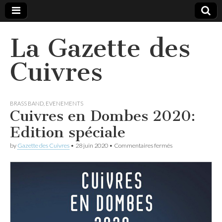
La Gazette des
Cuivres
BRASS BAND
,
EVENEMENTS
Cuivres en Dombes 2020:
Edition spéciale
sur
by
Gazette des Cuivres
•
28 juin 2020
•
Commentaires fermés
Cuivres
en
Dombes
2020:
Edition
spéciale