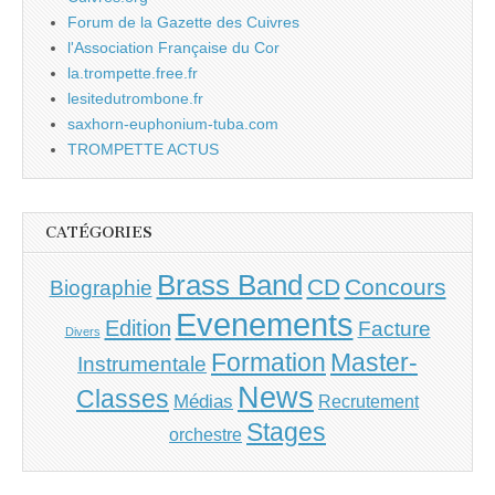
Forum de la Gazette des Cuivres
l'Association Française du Cor
la.trompette.free.fr
lesitedutrombone.fr
saxhorn-euphonium-tuba.com
TROMPETTE ACTUS
CATÉGORIES
Brass Band
CD
Concours
Biographie
Evenements
Edition
Facture
Divers
Master-
Formation
Instrumentale
News
Classes
Médias
Recrutement
Stages
orchestre