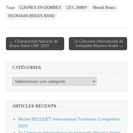
Tags:
CUIVRES EN DOMBES
LES JIMMY
Mnozil Brass
SKOKIAAN BRASS BAND
Post
← Championnat National de
7e Concours International de
Brass Band CMF 2020
trompette Maurice André →
navigation
CATÉGORIES
Catégories
ARTICLES RÉCENTS
Michel BECQUET International Trombone Competition
2023
7e Concours International de trompette Maurice André