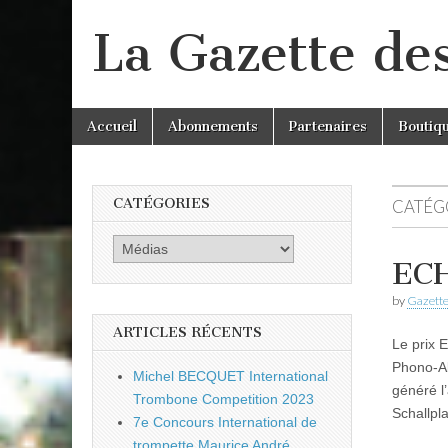
La Gazette de
Skip
Main
Accueil
Abonnements
Partenaires
Boutiq
to
menu
content
CATÉGORIES
CATÉGO
Catégories
ECH
by
Gazette
ARTICLES RÉCENTS
Le prix 
Phono-Ak
Michel BECQUET International
généré l
Trombone Competition 2023
Schallpl
7e Concours International de
trompette Maurice André