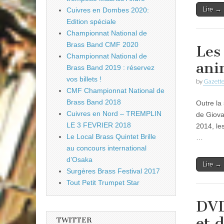
Lire →
Cuivres en Dombes 2020:
Edition spéciale
Championnat National de
Brass Band CMF 2020
Les
Championnat National de
ani
Brass Band 2019 : réservez
vos billets !
by
Gazette
CMF Championnat National de
Brass Band 2018
Outre la
Cuivres en Nord – TREMPLIN
de Giova
LE 3 FEVRIER 2018
2014, le
Le Local Brass Quintet Brille
…
au concours international
d’Osaka
Lire →
Surgères Brass Festival 2017
Tout Petit Trumpet Star
DVD
et 
TWITTER