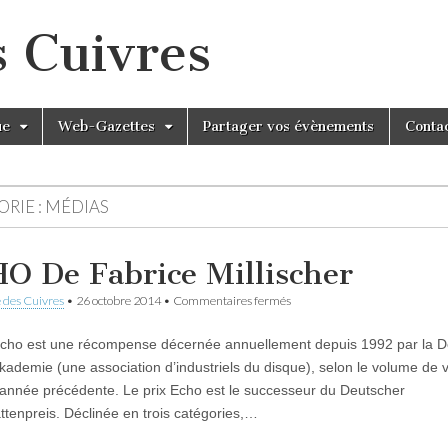
s Cuivres
ue
Web-Gazettes
Partager vos évènements
Conta
RIE :
MÉDIAS
O De Fabrice Millischer
sur
 des Cuivres
•
26 octobre 2014
•
Commentaires fermés
ECHO
De
Echo est une récompense décernée annuellement depuis 1992 par la 
Fabrice
Millischer
ademie (une association d’industriels du disque), selon le volume de 
’année précédente. Le prix Echo est le successeur du Deutscher
attenpreis. Déclinée en trois catégories,…