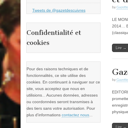
by
Gazette
Tweets de @gazetdescuivres
LE MOND
2014… En
Confidentialité et
(classiq
cookies
Lire →
Pour des raisons techniques et de
Gaz
fonctionnalités, ce site utilise des
by
Gazette
cookies. En continuant à naviguer sur ce
site, vous acceptez que nous en
EDITORIA
utilisions... Aucunes données, adresses
promett
ou coordonnées seront transmises à
enregist
des tiers sans votre autorisation. Pour
physiqu
plus d'informations
contactez nous
...
Lire →