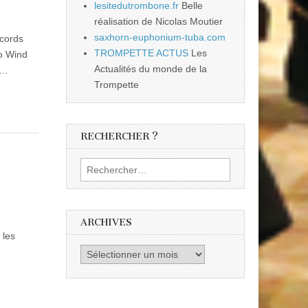
lesitedutrombone.fr
Belle
réalisation de Nicolas Moutier
saxhorn-euphonium-tuba.com
ecords
TROMPETTE ACTUS
Les
ro Wind
Actualités du monde de la
0…
Trompette
RECHERCHER ?
Rechercher :
ARCHIVES
 les
Archives