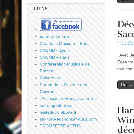
LIENS
Déc
Sac
batterie-fanfare.fr
by
Gazette
Cité de la Musique – Paris
CNSMD – Lyon
Avec Jea
CNSMD – Paris
Egéa tro
Conférération Musicale de
tout com
France
Cuivres.org
Forum de la Gazette des
Lire →
Cuivres
l'Association Française du Cor
la.trompette.free.fr
Har
lesitedutrombone.fr
Win
saxhorn-euphonium-tuba.com
TROMPETTE ACTUS
déc