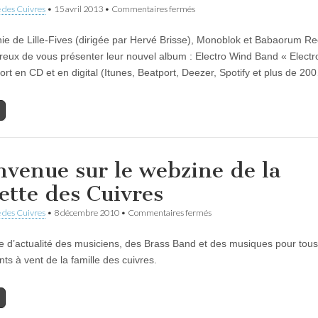
sur
 des Cuivres
•
15 avril 2013
•
Commentaires fermés
Harmonie
de
ie de Lille-Fives (dirigée par Hervé Brisse), Monoblok et Babaorum R
Lille-
Fives
reux de vous présenter leur nouvel album : Electro Wind Band « Elect
« Electro
ort en CD et en digital (Itunes, Beatport, Deezer, Spotify et plus de 20
Wind
Band »:
un
nouvel
album
qui
décoiffe
nvenue sur le webzine de la
ette des Cuivres
sur
 des Cuivres
•
8 décembre 2010
•
Commentaires fermés
Bienvenue
sur
 d’actualité des musiciens, des Brass Band et des musiques pour tous
le
webzine
ts à vent de la famille des cuivres.
de
la
Gazette
des
Cuivres