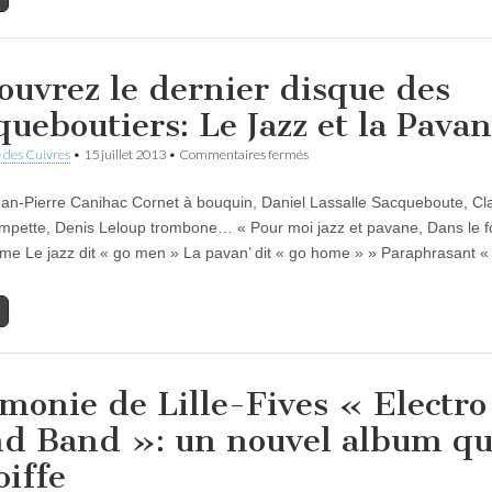
ouvrez le dernier disque des
queboutiers: Le Jazz et la Pava
sur
 des Cuivres
•
15 juillet 2013
•
Commentaires fermés
Découvrez
le
n-Pierre Canihac Cornet à bouquin, Daniel Lassalle Sacqueboute, Cl
dernier
disque
mpette, Denis Leloup trombone… « Pour moi jazz et pavane, Dans le f
des
me Le jazz dit « go men » La pavan’ dit « go home » » Paraphrasant 
Sacqueboutiers:
Le
Jazz
et
la
Pavane
monie de Lille-Fives « Electro
d Band »: un nouvel album qu
oiffe