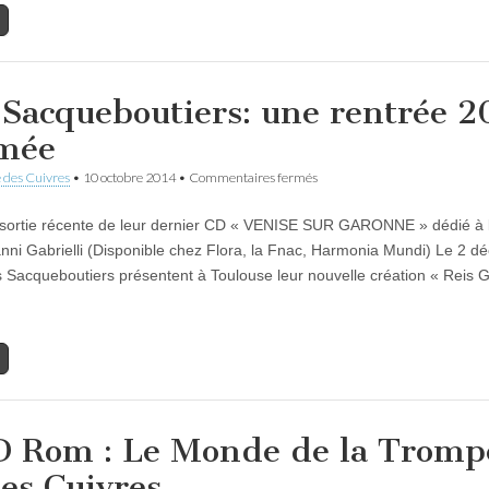
 Sacqueboutiers: une rentrée 2
mée
sur
 des Cuivres
•
10 octobre 2014
•
Commentaires fermés
Les
Sacqueboutiers:
 sortie récente de leur dernier CD « VENISE SUR GARONNE » dédié à 
une
rentrée
nni Gabrielli (Disponible chez Flora, la Fnac, Harmonia Mundi) Le 2 
2014
s Sacqueboutiers présentent à Toulouse leur nouvelle création « Reis Gl
animée
 Rom : Le Monde de la Tromp
des Cuivres