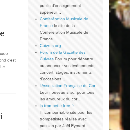
public d’enseignement
supérieur…
Conférération Musicale de
France
le site de la
ne
Confereration Musicale de
France
Cuivres.org
Forum de la Gazette des
aude
Cuivres
Forum pour débattre
ond c’est
ou annoncer vos évènements,
« Le…
concert, stages, instruments
d’occasions…
l'Association Française du Cor
Leur nouveau site…pour tous
les amoureux du cor…
la.trompette.free.fr
l’incontournable site pour les
i
trompettistes réalisé avec
passion par Joël Eymard