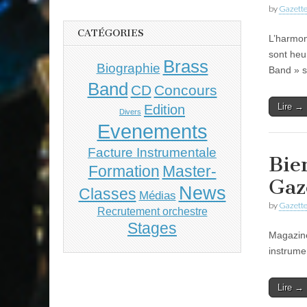
by
Gazette
CATÉGORIES
L’harmon
sont heu
Brass
Biographie
Band » s
Band
CD
Concours
Lire →
Edition
Divers
Evenements
Facture Instrumentale
Bie
Master-
Formation
Gaz
News
Classes
Médias
by
Gazette
Recrutement orchestre
Stages
Magazine
instrumen
Lire →