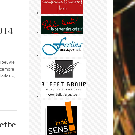
014
l’oeuvre
décembre
orios »,
ette