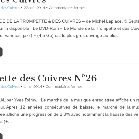
sur
 des Cuivres
•
22 août 2014
•
Commentaires fermés
DVD
Rom
E DE LA TROMPETTE & DES CUIVRES – de Michel Laplace, © Sept
:
Le
fin disponible ! Le DVD-Rom « Le Monde de la Trompette et des Cui
Monde
ue, variétés, jazz) » (4,5 Go) est le plus gros ouvrage au plus…
de
la
Trompette
et
des
Cuivres
ette des Cuivres N°26
sur
 des Cuivres
•
1 mai 2014
•
Commentaires fermés
Gazette
des
L par Yves Rémy. Le marché de la musique enregistrée affiche un ré
Cuivres
N°26
eur. Après 12 années consécutives de baisse, le marché de la mu
rée affiche une progression de 2,3% avec notamment la hausse des ve
es (+…