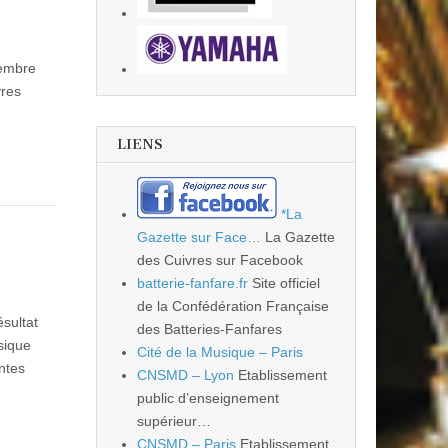
embre
vres
LIENS
*La
Gazette sur Face…
La Gazette
des Cuivres sur Facebook
batterie-fanfare.fr
Site officiel
de la Confédération Française
sultat
des Batteries-Fanfares
sique
Cité de la Musique – Paris
ntes
CNSMD – Lyon
Etablissement
public d’enseignement
supérieur…
CNSMD – Paris
Etablissement