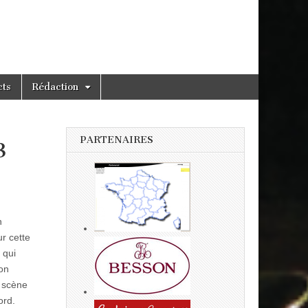
cts
Rédaction
PARTENAIRES
3
n
r cette
 qui
on
a scène
ord.