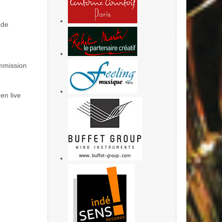
e
 de
ommission
en live