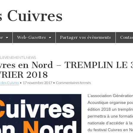
s Cuivres
ue
Web-Gazettes
Partager vos évènements
Conta
S
,
EVENEMENTS
,
NEWS
vres en Nord – TREMPLIN LE 
RIER 2018
sur
 des Cuivres
•
17 novembre 2017
•
Commentaires fermés
Cuivres
en
L’association Génératio
Nord
–
Acoustique organise pou
TREMPLIN
édition 2018 un tremplin
LE
3
permettra à une formati
FEVRIER
nationale d’accéder à l
2018
du festival Cuivres en N