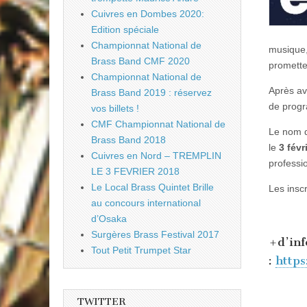
Cuivres en Dombes 2020:
Edition spéciale
Championnat National de
musique,
Brass Band CMF 2020
promette
Championnat National de
Après av
Brass Band 2019 : réservez
de progr
vos billets !
CMF Championnat National de
Le nom d
Brass Band 2018
le
3 févr
Cuivres en Nord – TREMPLIN
professi
LE 3 FEVRIER 2018
Le Local Brass Quintet Brille
Les insc
au concours international
d’Osaka
Surgères Brass Festival 2017
+d’inf
Tout Petit Trumpet Star
:
http
TWITTER