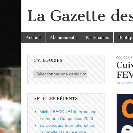
La Gazette de
Skip
Main
Accueil
Abonnements
Partenaires
Boutiq
to
menu
content
CONCOUR
CATÉGORIES
Cui
FEV
Catégories
by
Gazette
ARTICLES RÉCENTS
Michel BECQUET International
Trombone Competition 2023
7e Concours International de
trompette Maurice André