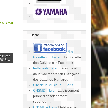
n ou email
LIENS
*La
e Brass
Gazette sur Face…
La Gazette
2018 →
des Cuivres sur Facebook
batterie-fanfare.fr
Site officiel
de la Confédération Française
des Batteries-Fanfares
Cité de la Musique – Paris
CNSMD – Lyon
Etablissement
public d’enseignement
supérieur…
CNSMD – Paris
Etablissement