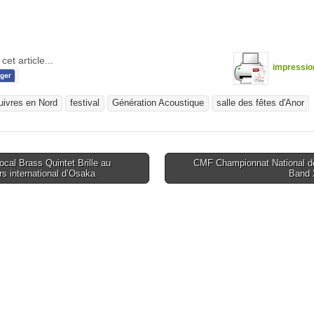
cet article...
impressio
uivres en Nord
festival
Génération Acoustique
salle des fêtes d'Anor
cal Brass Quintet Brille au
CMF Championnat National d
s international d’Osaka
Band 
tion