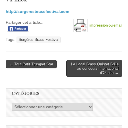
http://surgeresbrassfestival.com
Partager cet article...
impression ou email
Tags:
Surgères Brass Festival
Post
← Tout Petit Trumpet Star
Le Local Brass Quintet Brille
au concours international
navigation
d’Osaka →
CATÉGORIES
Catégories