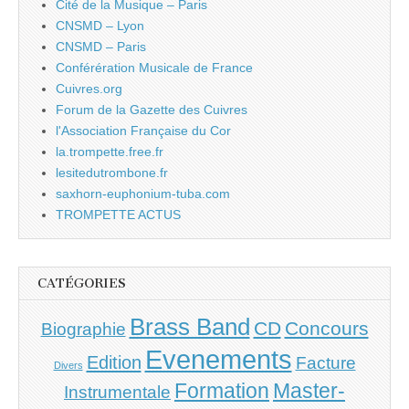
Cité de la Musique – Paris
CNSMD – Lyon
CNSMD – Paris
Conférération Musicale de France
Cuivres.org
Forum de la Gazette des Cuivres
l'Association Française du Cor
la.trompette.free.fr
lesitedutrombone.fr
saxhorn-euphonium-tuba.com
TROMPETTE ACTUS
CATÉGORIES
Brass Band
CD
Concours
Biographie
Evenements
Edition
Facture
Divers
Master-
Formation
Instrumentale