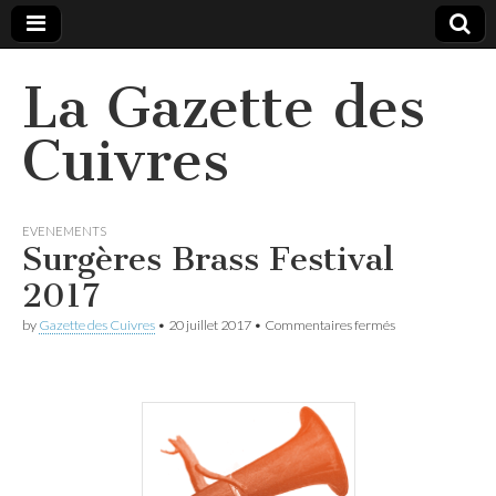
La Gazette des
Cuivres
EVENEMENTS
Surgères Brass Festival
2017
sur
by
Gazette des Cuivres
•
20 juillet 2017
•
Commentaires fermés
Surgères
Brass
Festival
2017