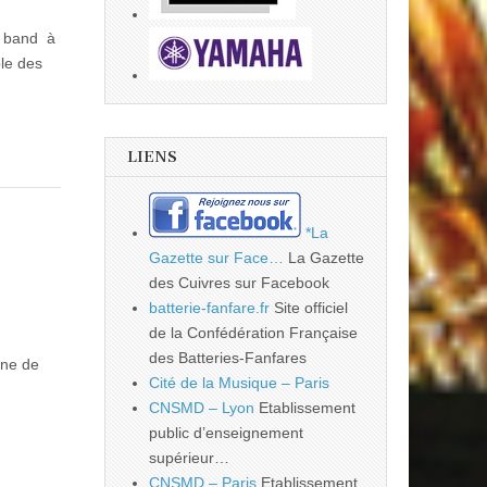
s band à
ble des
LIENS
*La
Gazette sur Face…
La Gazette
des Cuivres sur Facebook
batterie-fanfare.fr
Site officiel
de la Confédération Française
des Batteries-Fanfares
one de
Cité de la Musique – Paris
CNSMD – Lyon
Etablissement
public d’enseignement
supérieur…
CNSMD – Paris
Etablissement