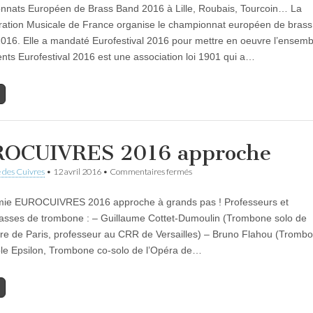
nats Européen de Brass Band 2016 à Lille, Roubais, Tourcoin… La
EUROFESTIVAL
2016
ation Musicale de France organise le championnat européen de bras
 2016. Elle a mandaté Eurofestival 2016 pour mettre en oeuvre l’ensem
ts Eurofestival 2016 est une association loi 1901 qui a…
OCUIVRES 2016 approche
sur
 des Cuivres
•
12 avril 2016
•
Commentaires fermés
EUROCUIVRES
2016
mie EUROCUIVRES 2016 approche à grands pas ! Professeurs et
approche
asses de trombone : – Guillaume Cottet-Dumoulin (Trombone solo de
tre de Paris, professeur au CRR de Versailles) – Bruno Flahou (Tromb
le Epsilon, Trombone co-solo de l’Opéra de…