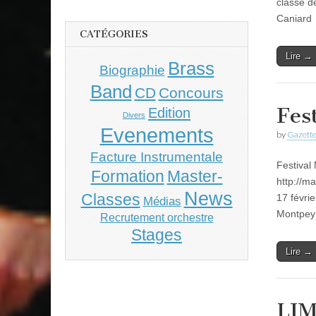
classe d
Caniard 
CATÉGORIES
Lire →
Brass
Biographie
Band
CD
Concours
Fes
Edition
Divers
Evenements
by
Gazette
Facture Instrumentale
Festival
Master-
Formation
http://m
News
Classes
17 févri
Médias
Montpey
Recrutement orchestre
Stages
Lire →
LIM