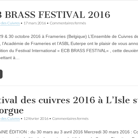
 BRASS FESTIVAL 2016
sur
 des Cuivres
•
17 mars 2016
•
Commentaires fermés
ECB
BRASS
29 & 30 octobre 2016 à Frameries (Belgique) L’Ensemble de Cuivres d
FESTIVAL
2016
, l’Académie de Frameries et l’ASBL Euterpe ont le plaisir de vous anno
tion du Festival International « ECB BRASS FESTIVAL« , cette deuxi
mettant à…
tival des cuivres 2016 à L’Isle 
Sorgue
sur
 des Cuivres
•
12 février 2016
•
Commentaires fermés
Festival
des
E ÉDITION : du 30 mars au 3 avril 2016 Mercredi 30 mars 2016 : C
cuivres
2016