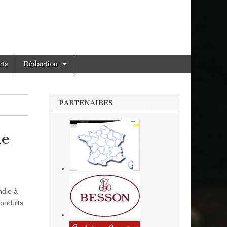
cts
Rédaction
PARTENAIRES
le
ndie à
conduits