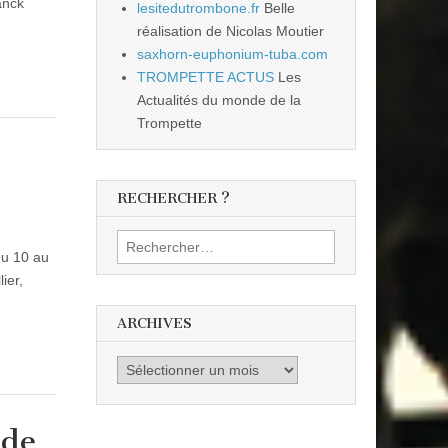
anck
lesitedutrombone.fr
Belle
réalisation de Nicolas Moutier
saxhorn-euphonium-tuba.com
TROMPETTE ACTUS
Les
Actualités du monde de la
Trompette
RECHERCHER ?
Rechercher :
du 10 au
ier,
ARCHIVES
Archives
 de