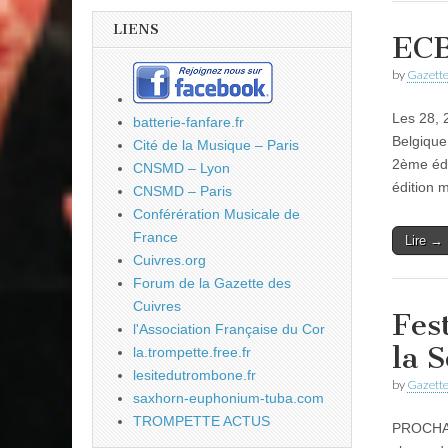
LIENS
ECB
by
Gazette
Les 28, 
batterie-fanfare.fr
Belgique
Cité de la Musique – Paris
2ème édi
CNSMD – Lyon
édition 
CNSMD – Paris
Conférération Musicale de
France
Lire →
Cuivres.org
Forum de la Gazette des
Cuivres
Fes
l'Association Française du Cor
la 
la.trompette.free.fr
lesitedutrombone.fr
by
Gazette
saxhorn-euphonium-tuba.com
TROMPETTE ACTUS
PROCHAIN