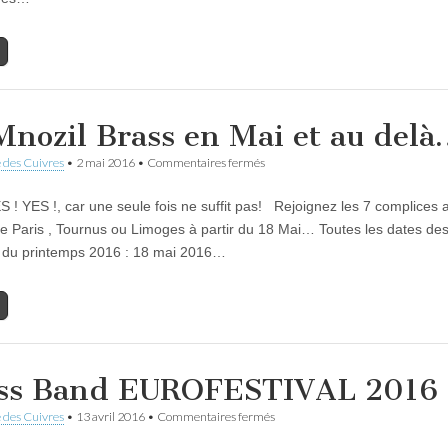
Cuivres
à
Villequier
Mnozil Brass en Mai et au del
sur
 des Cuivres
•
2 mai 2016
•
Commentaires fermés
Le
Mnozil
S ! YES !, car une seule fois ne suffit pas! Rejoignez les 7 complices 
Brass
en
e Paris , Tournus ou Limoges à partir du 18 Mai… Toutes les dates de
Mai
 du printemps 2016 : 18 mai 2016…
et
au
delà…
ss Band EUROFESTIVAL 2016
sur
 des Cuivres
•
13 avril 2016
•
Commentaires fermés
Brass
Band