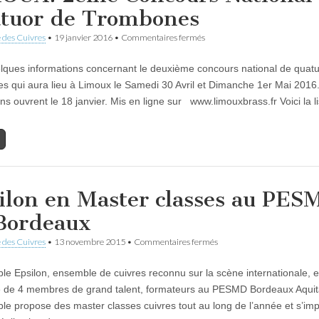
tuor de Trombones
sur
 des Cuivres
•
19 janvier 2016
•
Commentaires fermés
LIMOUX:
2ème
elques informations concernant le deuxième concours national de quat
Concours
National
s qui aura lieu à Limoux le Samedi 30 Avril et Dimanche 1er Mai 2016
de
ons ouvrent le 18 janvier. Mis en ligne sur www.limouxbrass.fr Voici la 
Quatuor
de
Trombones
ilon en Master classes au PES
Bordeaux
sur
 des Cuivres
•
13 novembre 2015
•
Commentaires fermés
Epsilon
en
le Epsilon, ensemble de cuivres reconnu sur la scène internationale, e
Master
classes
é de 4 membres de grand talent, formateurs au PESMD Bordeaux Aquit
au
le propose des master classes cuivres tout au long de l’année et s’imp
PESMD