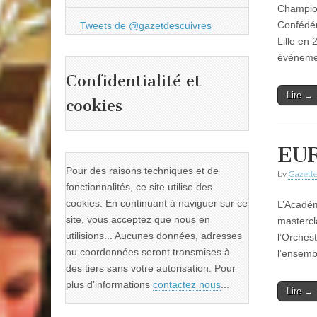
Champion
Confédér
Tweets de @gazetdescuivres
Lille en
évènemen
Confidentialité et
Lire →
cookies
EUR
Pour des raisons techniques et de
by
Gazette
fonctionnalités, ce site utilise des
cookies. En continuant à naviguer sur ce
L’Acadé
site, vous acceptez que nous en
mastercl
utilisions... Aucunes données, adresses
l’Orches
ou coordonnées seront transmises à
l’ensemb
des tiers sans votre autorisation. Pour
plus d'informations
contactez nous
...
Lire →