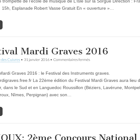
e trompette de l’école de musique de L’Isle sur la Sorgue Direction : Fr
à
15h, Esplanade Robert Vasse Gratuit En « ouverture »…
L’Isle
sur
la
Sorgue
tival Mardi Graves 2016
sur
 des Cuivres
•
31 janvier 2016
•
Commentaires fermés
Festival
Mardi
 Mardi Graves 2016 : le Festival des Instruments graves.
Graves
2016
ardigraves.free.fr La 22ème édition du Festival Mardi Graves aura lieu 
er, dans le Sud et en Languedoc Roussillon (Béziers, Lavérune, Montpell
roux, Nîmes, Perpignan) avec son…
OUX: 2ème Concours National