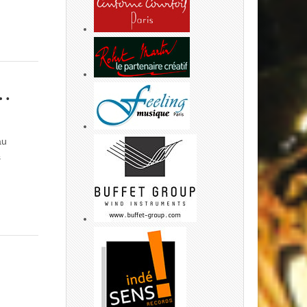
à…
au
s