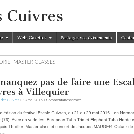
s Cuivres
ue
Web-Gazettes
Partager vos évènements
Conta
RIE :
MASTER-CLASSES
manquez pas de faire une Esca
vres à Villequier
sur
 des Cuivres
•
10 mai 2016
•
Commentaires fermés
Ne
manquez
 édition du festival Escale Cuivres, du 21 au 29 mai 2016…en Norma
pas
de
er (76). Avec en vedettes: European Tuba Trio et Elephant Tuba Horde 
faire
çois Thuillier. Master class et concert de Jacques MAUGER. Octuor de
une
Escale
nes…