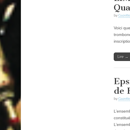
Qua
by
Gazette
Voici qu
trombone
inscripti
Lire →
Eps
de 
by
Gazette
L’ensemb
constitu
L’ensemb