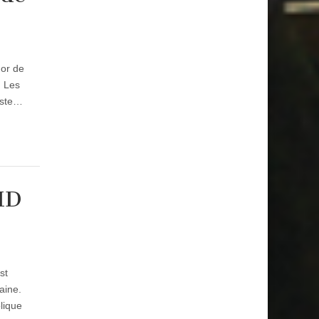
uor de
. Les
liste…
MD
st
aine.
lique