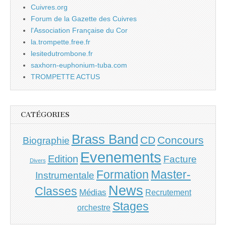
Cuivres.org
Forum de la Gazette des Cuivres
l'Association Française du Cor
la.trompette.free.fr
lesitedutrombone.fr
saxhorn-euphonium-tuba.com
TROMPETTE ACTUS
CATÉGORIES
Brass Band
CD
Concours
Biographie
Evenements
Edition
Facture
Divers
Master-
Formation
Instrumentale
News
Classes
Médias
Recrutement
Stages
orchestre