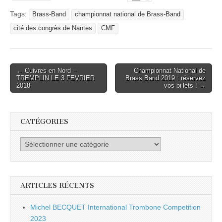
Tags:
Brass-Band
championnat national de Brass-Band
cité des congrès de Nantes
CMF
Post
← Cuivres en Nord –
Championnat National de
TREMPLIN LE 3 FEVRIER
Brass Band 2019 : réservez
navigation
2018
vos billets ! →
CATÉGORIES
Catégories
ARTICLES RÉCENTS
Michel BECQUET International Trombone Competition
2023