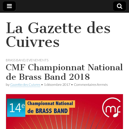
La Gazette des
Cuivres
BRASS BAND
,
EVENEMENTS
CMF Championnat National
de Brass Band 2018
sur
by
Gazette des Cuivres
•
1 décembre 2017
•
Commentaires fermés
CMF
Championnat
National
de
Brass
Band
2018