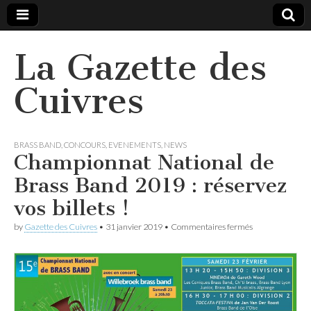
La Gazette des
Cuivres
BRASS BAND
,
CONCOURS
,
EVENEMENTS
,
NEWS
Championnat National de
Brass Band 2019 : réservez
vos billets !
sur
by
Gazette des Cuivres
•
31 janvier 2019
•
Commentaires fermés
Championnat
National
de
Brass
Band
2019
: