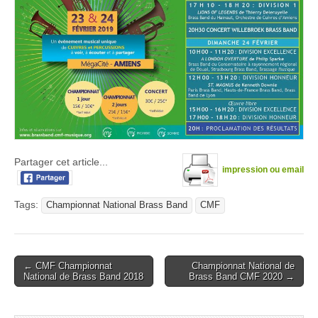
réservez
vos
billets
!
Partager cet article...
impression ou email
Tags:
Championnat National Brass Band
CMF
Post
← CMF Championnat
Championnat National de
National de Brass Band 2018
Brass Band CMF 2020 →
navigation