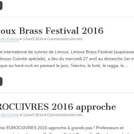
oux Brass Festival 2016
sur
 des Cuivres
•
13 avril 2016
•
Commentaires fermés
Limoux
Brass
val international de cuivres de Limoux, Limoux Brass Festival (auparava
Festival
2016
 Limoux Cuivrée spéciale), a lieu du mercredi 27 avril au dimanche 1er 
que au hard-rock en passant le jazz, l’electro, le funk, le ragga, la…
OCUIVRES 2016 approche
sur
 des Cuivres
•
12 avril 2016
•
Commentaires fermés
EUROCUIVRES
2016
mie EUROCUIVRES 2016 approche à grands pas ! Professeurs et
approche