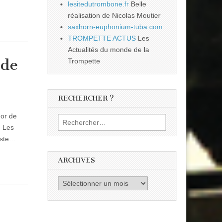
lesitedutrombone.fr
Belle
réalisation de Nicolas Moutier
saxhorn-euphonium-tuba.com
TROMPETTE ACTUS
Les
Actualités du monde de la
 de
Trompette
RECHERCHER ?
uor de
Rechercher :
. Les
liste…
ARCHIVES
Archives