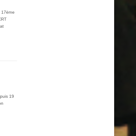
– 17ème
CERT
at
puis 19
on