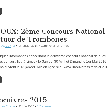
OUX: 2ème Concours National
tuor de Trombones
sur
 des Cuivres
•
19 janvier 2016
•
Commentaires fermés
LIMOUX:
2ème
elques informations concernant le deuxième concours national de quat
Concours
National
s qui aura lieu à Limoux le Samedi 30 Avril et Dimanche 1er Mai 2016
de
ons ouvrent le 18 janvier. Mis en ligne sur www.limouxbrass.fr Voici la 
Quatuor
de
Trombones
ocuivres 2015
 des Cuivres
•
25 juin 2015
•
1 Comment