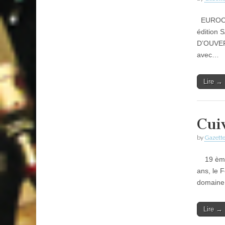
EUROCUI
édition
D’OUVERT
avec…
Lire →
Cui
by
Gazette
19 ème F
ans, le 
domaine
Lire →