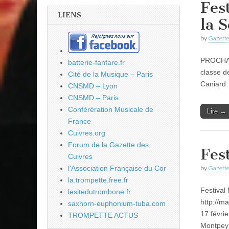
Fes
LIENS
la 
by
Gazette
PROCHAIN
batterie-fanfare.fr
classe d
Cité de la Musique – Paris
Caniard 
CNSMD – Lyon
CNSMD – Paris
Conférération Musicale de
Lire →
France
Cuivres.org
Forum de la Gazette des
Fes
Cuivres
by
Gazette
l'Association Française du Cor
la.trompette.free.fr
Festival
lesitedutrombone.fr
http://m
saxhorn-euphonium-tuba.com
17 févri
TROMPETTE ACTUS
Montpey