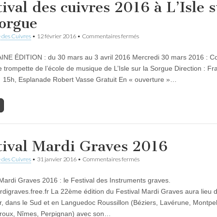
tival des cuivres 2016 à L’Isle 
Sorgue
sur
 des Cuivres
•
12 février 2016
•
Commentaires fermés
Festival
des
E ÉDITION : du 30 mars au 3 avril 2016 Mercredi 30 mars 2016 : C
cuivres
2016
e trompette de l’école de musique de L’Isle sur la Sorgue Direction : Fr
à
15h, Esplanade Robert Vasse Gratuit En « ouverture »…
L’Isle
sur
la
Sorgue
tival Mardi Graves 2016
sur
 des Cuivres
•
31 janvier 2016
•
Commentaires fermés
Festival
Mardi
 Mardi Graves 2016 : le Festival des Instruments graves.
Graves
2016
ardigraves.free.fr La 22ème édition du Festival Mardi Graves aura lieu 
er, dans le Sud et en Languedoc Roussillon (Béziers, Lavérune, Montpell
roux, Nîmes, Perpignan) avec son…