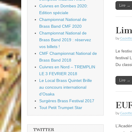
Lire →
Cuivres en Dombes 2020:
Edition spéciale
Championnat National de
Brass Band CMF 2020
Lim
Championnat National de
by
Gazette
Brass Band 2019 : réservez
vos billets !
Le festi
CMF Championnat National de
festival
Brass Band 2018
Du classi
Cuivres en Nord – TREMPLIN
LE 3 FEVRIER 2018
Lire →
Le Local Brass Quintet Brille
au concours international
d’Osaka
Surgères Brass Festival 2017
EUR
Tout Petit Trumpet Star
by
Gazette
L’Acadé
TWITTER