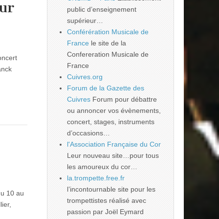
sur
public d’enseignement
supérieur…
Conférération Musicale de
France
le site de la
Confereration Musicale de
oncert
France
anck
Cuivres.org
Forum de la Gazette des
Cuivres
Forum pour débattre
ou annoncer vos évènements,
concert, stages, instruments
d’occasions…
l'Association Française du Cor
Leur nouveau site…pour tous
les amoureux du cor…
la.trompette.free.fr
l’incontournable site pour les
du 10 au
trompettistes réalisé avec
ier,
passion par Joël Eymard