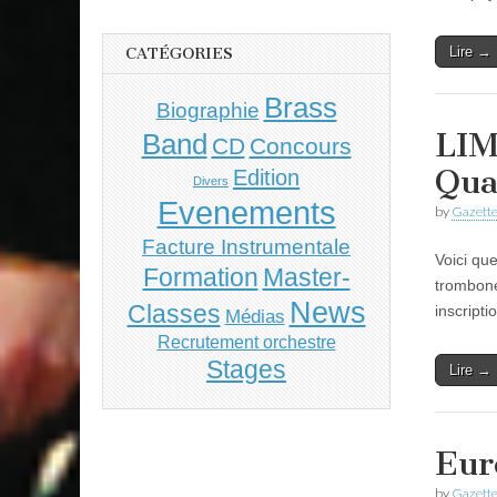
Lire →
CATÉGORIES
Brass
Biographie
LIM
Band
CD
Concours
Qua
Edition
Divers
Evenements
by
Gazette
Facture Instrumentale
Voici qu
Master-
Formation
trombone
News
Classes
inscripti
Médias
Recrutement orchestre
Stages
Lire →
Eur
by
Gazette