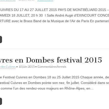
VRES DU 17 AU 27 JUILLET 2015 PAYS DE MONTBÉLIARD 2015 
 SAMEDI 18 JUILLET, 20 h 30 I Salle André Augé d’EXINCOURT CON
URE avec le Brass Band de la Musique de l’Air de Paris En partenari
vres en Dombes festival 2015
sur
 des Cuivres
•
10 juin 2015
•
Commentaires fermés
Cuivres
en
estival Cuivres en Dombes 18 au 25 Juillet 2015 Chaque année, de
Dombes
festival
Festival Cuivres en Dombes pointe son nez, fin juillet. Considéré dans s
2015
 comme l’un des rendez-vous majeurs en Rhône-Alpes, en…