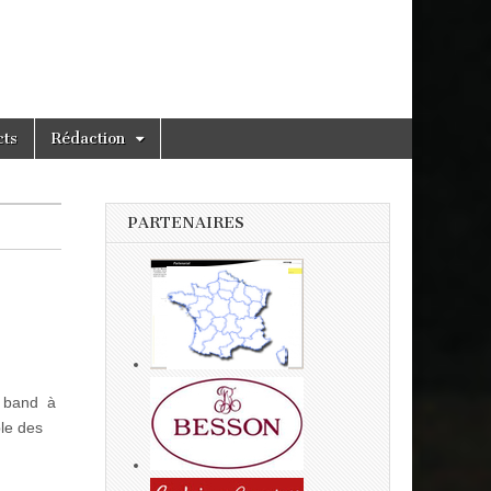
cts
Rédaction
PARTENAIRES
s band à
ble des