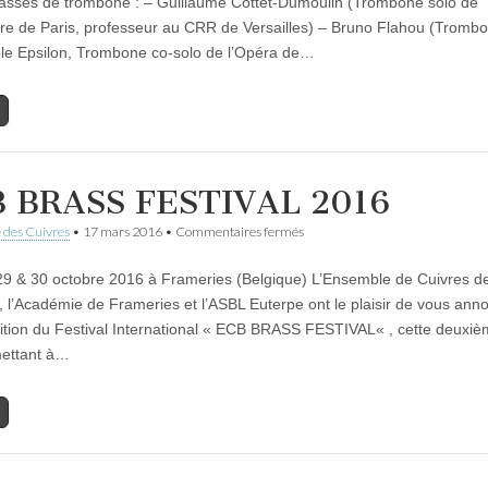
asses de trombone : – Guillaume Cottet-Dumoulin (Trombone solo de
tre de Paris, professeur au CRR de Versailles) – Bruno Flahou (Tromb
le Epsilon, Trombone co-solo de l’Opéra de…
 BRASS FESTIVAL 2016
sur
 des Cuivres
•
17 mars 2016
•
Commentaires fermés
ECB
BRASS
29 & 30 octobre 2016 à Frameries (Belgique) L’Ensemble de Cuivres d
FESTIVAL
2016
, l’Académie de Frameries et l’ASBL Euterpe ont le plaisir de vous anno
tion du Festival International « ECB BRASS FESTIVAL« , cette deuxi
mettant à…