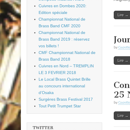
Cuivres en Dombes 2020:
Edition spéciale
Lire →
Championnat National de
Brass Band CMF 2020
Championnat National de
Jou
Brass Band 2019 : réservez
vos billets !
by
Gazette
CMF Championnat National de
Brass Band 2018
Lire →
Cuivres en Nord – TREMPLIN
LE 3 FEVRIER 2018
Le Local Brass Quintet Brille
Con
au concours international
25 
d’Osaka
Surgères Brass Festival 2017
by
Gazette
Tout Petit Trumpet Star
Lire →
TWITTER