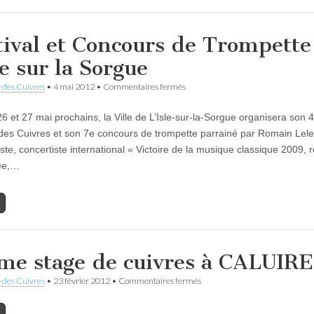
au
30
juillet…
tival et Concours de Trompette
le sur la Sorgue
sur
 des Cuivres
•
4 mai 2012
•
Commentaires fermés
Festival
et
26 et 27 mai prochains, la Ville de L’Isle-sur-la-Sorgue organisera son 
Concours
de
 des Cuivres et son 7e concours de trompette parrainé par Romain Lele
Trompette
ste, concertiste international « Victoire de la musique classique 2009, r
à
l’Isle
ée,…
sur
la
Sorgue
me stage de cuivres à CALUIRE
sur
 des Cuivres
•
23 février 2012
•
Commentaires fermés
13ème
stage
de