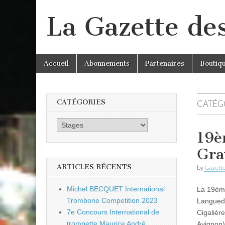
La Gazette de
Skip
Main
Accueil
Abonnements
Partenaires
Boutiq
to
menu
content
CATÉGORIES
CATÉGO
Catégories
19è
Gra
ARTICLES RÉCENTS
by
Gazette
Michel BECQUET International
La 19ème
Trombone Competition 2023
Languedo
7e Concours International de
Cigalièr
trompette Maurice André
Avignon