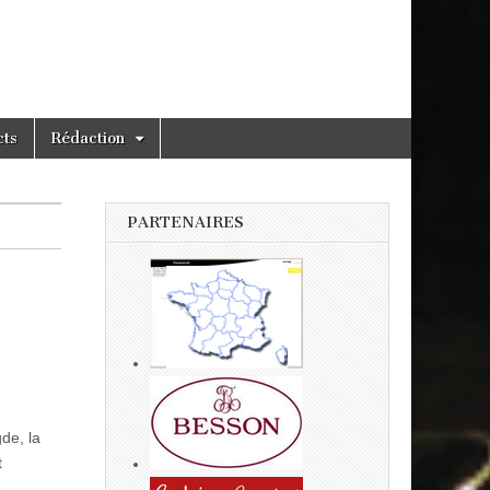
cts
Rédaction
PARTENAIRES
de, la
t