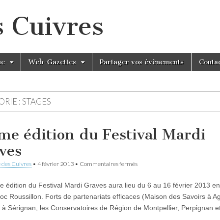
s Cuivres
ue
Web-Gazettes
Partager vos évènements
Conta
RIE :
STAGES
me édition du Festival Mardi
ves
sur
 des Cuivres
•
4 février 2013
•
Commentaires fermés
19ème
édition
 édition du Festival Mardi Graves aura lieu du 6 au 16 février 2013 en
du
Festival
c Roussillon. Forts de partenariats efficaces (Maison des Savoirs à Ag
Mardi
e à Sérignan, les Conservatoires de Région de Montpellier, Perpignan e
Graves
)…