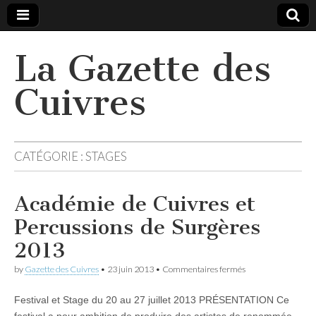
La Gazette des
Cuivres
CATÉGORIE :
STAGES
Académie de Cuivres et
Percussions de Surgères
2013
sur
by
Gazette des Cuivres
•
23 juin 2013
•
Commentaires fermés
Académie
de
Festival et Stage du 20 au 27 juillet 2013 PRÉSENTATION Ce
Cuivres
et