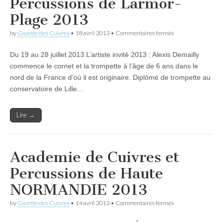
Percussions de Larmor-
Plage 2013
sur
by
Gazette des Cuivres
•
18 avril 2013
•
Commentaires fermés
Académie
Cuivres
Du 19 au 28 juillet 2013 L’artiste invité 2013 : Alexis Demailly
et
Percussions
commence le cornet et la trompette à l’âge de 6 ans dans le
de
nord de la France d’où il est originaire. Diplômé de trompette au
Larmor-
Plage
conservatoire de Lille…
2013
Lire →
Academie de Cuivres et
Percussions de Haute
NORMANDIE 2013
sur
by
Gazette des Cuivres
•
14 avril 2013
•
Commentaires fermés
Academie
de