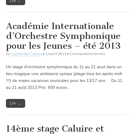
Lire →
Académie Internationale
d’Orchestre Symphonique
pour les Jeunes – été 2013
sur
by
Gazette des Cuivres
•
14 avril 2013
•
Commentaires fermés
Académie
Internationale
Un stage d’orchestre symphonique du 11 au 21 aout dans un
d’Orchestre
Symphonique
lieu magique une ambiance sympa (plage tous les après midi
pour
!!!) de vraies vacances musicales pour les 13/17 ans Du 11
les
Jeunes
au 21 août 2013 Prix: 600 euros…
–
été
2013
Lire →
14ème stage Caluire et