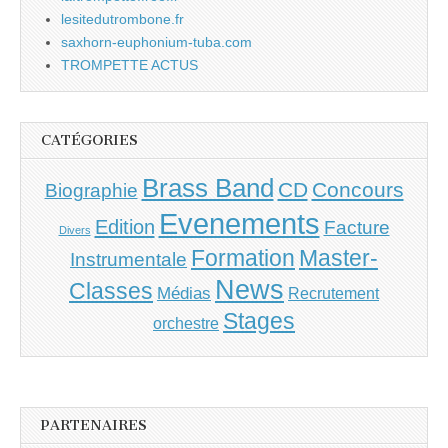
lesitedutrombone.fr
saxhorn-euphonium-tuba.com
TROMPETTE ACTUS
CATÉGORIES
Brass Band
CD
Concours
Biographie
Evenements
Edition
Facture
Divers
Master-
Formation
Instrumentale
News
Classes
Médias
Recrutement
Stages
orchestre
PARTENAIRES