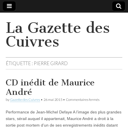
La Gazette des
Cuivres
ÉTIQUETTE :
PIERRE GIRARD
CD inédit de Maurice
André
sur
by
Gazette des Cuivres
•
26 mai 2015
•
Commentaires fermés
CD
inédit
Performance de Jean-Michel Defaye A l’image des plus grandes
de
Maurice
stars, sérail auquel il appartenait, Maurice André a droit à la
André
sortie post mortem d’un de ses enregistrements inédits datant