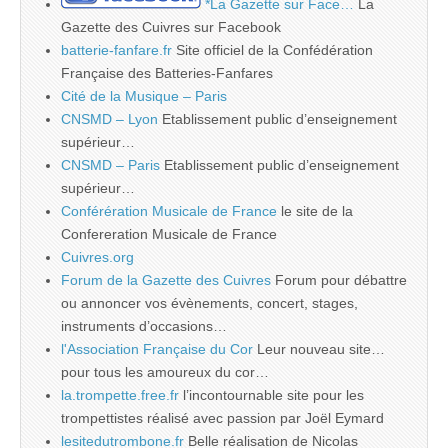
*La Gazette sur Face…
La
Gazette des Cuivres sur Facebook
batterie-fanfare.fr
Site officiel de la Confédération
Française des Batteries-Fanfares
Cité de la Musique – Paris
CNSMD – Lyon
Etablissement public d’enseignement
supérieur…
CNSMD – Paris
Etablissement public d’enseignement
supérieur…
Conférération Musicale de France
le site de la
Confereration Musicale de France
Cuivres.org
Forum de la Gazette des Cuivres
Forum pour débattre
ou annoncer vos évènements, concert, stages,
instruments d’occasions…
l'Association Française du Cor
Leur nouveau site…
pour tous les amoureux du cor…
la.trompette.free.fr
l’incontournable site pour les
trompettistes réalisé avec passion par Joël Eymard
lesitedutrombone.fr
Belle réalisation de Nicolas