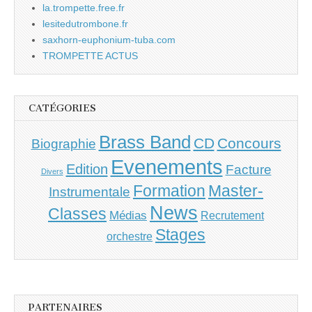
la.trompette.free.fr
lesitedutrombone.fr
saxhorn-euphonium-tuba.com
TROMPETTE ACTUS
CATÉGORIES
Brass Band
CD
Concours
Biographie
Evenements
Edition
Facture
Divers
Master-
Formation
Instrumentale
News
Classes
Médias
Recrutement
Stages
orchestre
PARTENAIRES