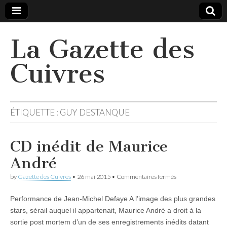
La Gazette des
Cuivres
ÉTIQUETTE :
GUY DESTANQUE
CD inédit de Maurice
André
sur
by
Gazette des Cuivres
•
26 mai 2015
•
Commentaires fermés
CD
inédit
Performance de Jean-Michel Defaye A l’image des plus grandes
de
Maurice
stars, sérail auquel il appartenait, Maurice André a droit à la
André
sortie post mortem d’un de ses enregistrements inédits datant