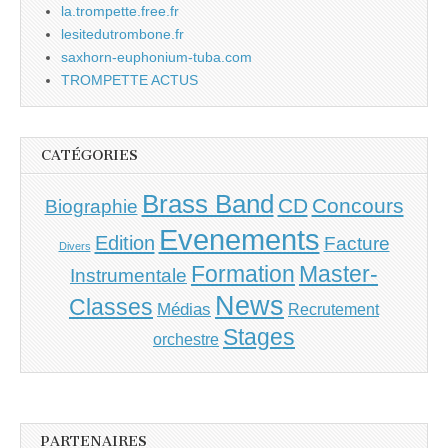
la.trompette.free.fr
lesitedutrombone.fr
saxhorn-euphonium-tuba.com
TROMPETTE ACTUS
CATÉGORIES
Brass Band
CD
Concours
Biographie
Evenements
Edition
Facture
Divers
Master-
Formation
Instrumentale
News
Classes
Médias
Recrutement
Stages
orchestre
PARTENAIRES