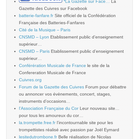
*La Gazette sur Face…
La
Gazette des Cuivres sur Facebook
batterie-fanfare.fr
Site officiel de la Confédération
Française des Batteries-Fanfares
Cité de la Musique – Paris
CNSMD – Lyon
Etablissement public d’enseignement
supérieur…
CNSMD – Paris
Etablissement public d’enseignement
supérieur…
Conférération Musicale de France
le site de la
Confereration Musicale de France
Cuivres.org
Forum de la Gazette des Cuivres
Forum pour débattre
ou annoncer vos évènements, concert, stages,
instruments d’occasions…
l'Association Française du Cor
Leur nouveau site…
pour tous les amoureux du cor…
la.trompette.free.fr
l’incontournable site pour les
trompettistes réalisé avec passion par Joël Eymard
lesitedutrombone.fr
Belle réalisation de Nicolas