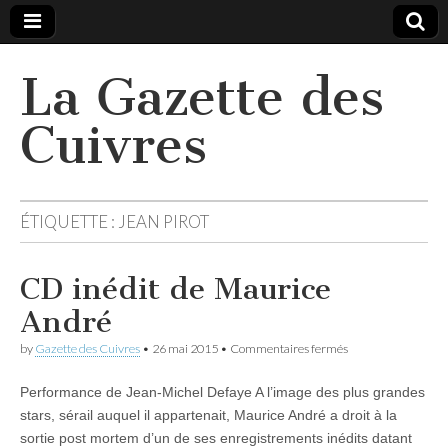
La Gazette des
Cuivres
ÉTIQUETTE :
JEAN PIROT
CD inédit de Maurice
André
sur
by
Gazette des Cuivres
•
26 mai 2015
•
Commentaires fermés
CD
inédit
Performance de Jean-Michel Defaye A l’image des plus grandes
de
Maurice
stars, sérail auquel il appartenait, Maurice André a droit à la
André
sortie post mortem d’un de ses enregistrements inédits datant