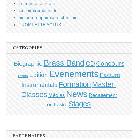
la.trompette.free.fr
lesitedutrombone.fr
saxhorn-euphonium-tuba.com
TROMPETTE ACTUS
CATÉGORIES
Brass Band
CD
Concours
Biographie
Evenements
Edition
Facture
Divers
Master-
Formation
Instrumentale
News
Classes
Médias
Recrutement
Stages
orchestre
PARTENAIRES