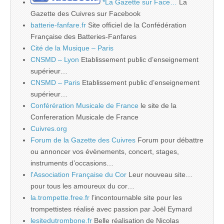
*La Gazette sur Face…
La
Gazette des Cuivres sur Facebook
batterie-fanfare.fr
Site officiel de la Confédération
Française des Batteries-Fanfares
Cité de la Musique – Paris
CNSMD – Lyon
Etablissement public d’enseignement
supérieur…
CNSMD – Paris
Etablissement public d’enseignement
supérieur…
Conférération Musicale de France
le site de la
Confereration Musicale de France
Cuivres.org
Forum de la Gazette des Cuivres
Forum pour débattre
ou annoncer vos évènements, concert, stages,
instruments d’occasions…
l'Association Française du Cor
Leur nouveau site…
pour tous les amoureux du cor…
la.trompette.free.fr
l’incontournable site pour les
trompettistes réalisé avec passion par Joël Eymard
lesitedutrombone.fr
Belle réalisation de Nicolas