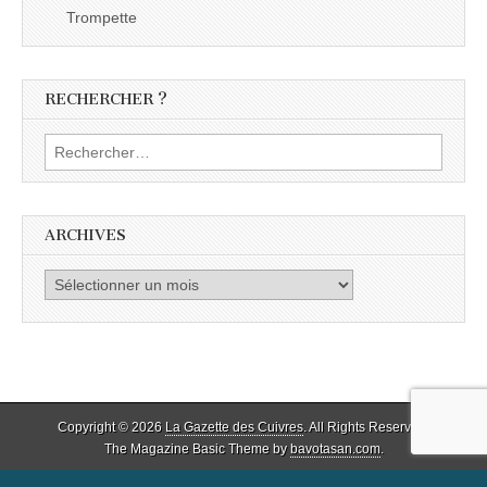
Trompette
RECHERCHER ?
Rechercher :
ARCHIVES
Archives
Copyright © 2026
La Gazette des Cuivres
. All Rights Reserved.
The Magazine Basic Theme by
bavotasan.com
.
Social media & sharing icons powered by
UltimatelySocial