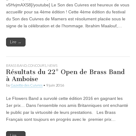
v5HvjmAXS8[/youtube] Le Son des Cuivres est heureux de vous
accueillir pour sa 4ème édition ! Cette 4ème édition du festival
du Son des Cuivres de Mamers est résolument placée sous le
signe de la célébration et de l’hommage. Ibrahim Maalouf,…
Lire →
BRASS BAND
,
CONCOURS
,
NEWS
Résultats du 22° Open de Brass Band
à Amboise
by
Gazette des Cuivres
•
9 juin 2016
Le Flowers Band a survolé cette édition 2016 en gagnant les
1er prix… Dans l’ensemble nos amis Britanniques ont enchanté
le public par la virtuosité de leurs prestations. Les Brass
Français sont toujours en progrès avec le premier prix…
Lire →