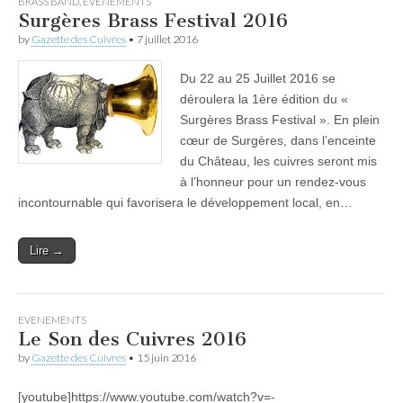
BRASS BAND
,
EVENEMENTS
Surgères Brass Festival 2016
by
Gazette des Cuivres
•
7 juillet 2016
Du 22 au 25 Juillet 2016 se
déroulera la 1ère édition du «
Surgères Brass Festival ». En plein
cœur de Surgères, dans l’enceinte
du Château, les cuivres seront mis
à l’honneur pour un rendez-vous
incontournable qui favorisera le développement local, en…
Lire →
EVENEMENTS
Le Son des Cuivres 2016
by
Gazette des Cuivres
•
15 juin 2016
[youtube]https://www.youtube.com/watch?v=-