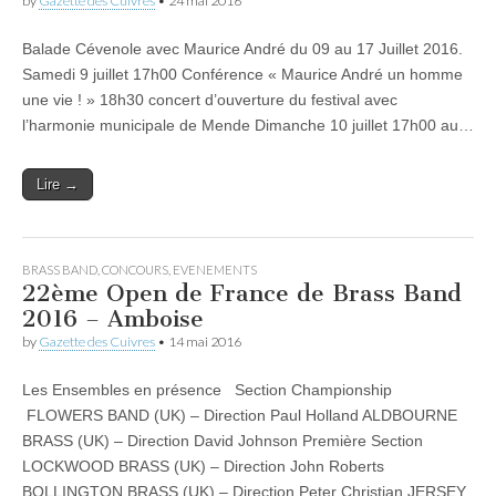
by
Gazette des Cuivres
•
24 mai 2016
Balade Cévenole avec Maurice André du 09 au 17 Juillet 2016.
Samedi 9 juillet 17h00 Conférence « Maurice André un homme
une vie ! » 18h30 concert d’ouverture du festival avec
l’harmonie municipale de Mende Dimanche 10 juillet 17h00 au…
Lire →
BRASS BAND
,
CONCOURS
,
EVENEMENTS
22ème Open de France de Brass Band
2016 – Amboise
by
Gazette des Cuivres
•
14 mai 2016
Les Ensembles en présence Section Championship
FLOWERS BAND (UK) – Direction Paul Holland ALDBOURNE
BRASS (UK) – Direction David Johnson Première Section
LOCKWOOD BRASS (UK) – Direction John Roberts
BOLLINGTON BRASS (UK) – Direction Peter Christian JERSEY