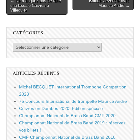
← Ne manquez pas de faire
Balade Cévenole avec
une Escale Cuivres à
Maurice André →
navigation
Villequier
CATÉGORIES
Catégories
ARTICLES RÉCENTS
Michel BECQUET International Trombone Competition
2023
7e Concours International de trompette Maurice André
Cuivres en Dombes 2020: Edition spéciale
Championnat National de Brass Band CMF 2020
Championnat National de Brass Band 2019 : réservez
vos billets !
CMF Championnat National de Brass Band 2018