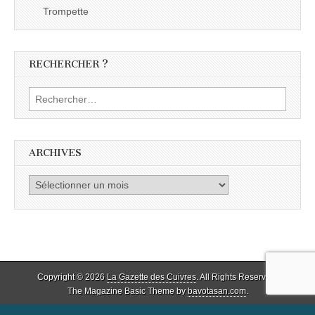
Trompette
RECHERCHER ?
Rechercher :
ARCHIVES
Archives
Copyright © 2026
La Gazette des Cuivres
. All Rights Reserved.
The Magazine Basic Theme by
bavotasan.com
.
Social media & sharing icons powered by
UltimatelySocial