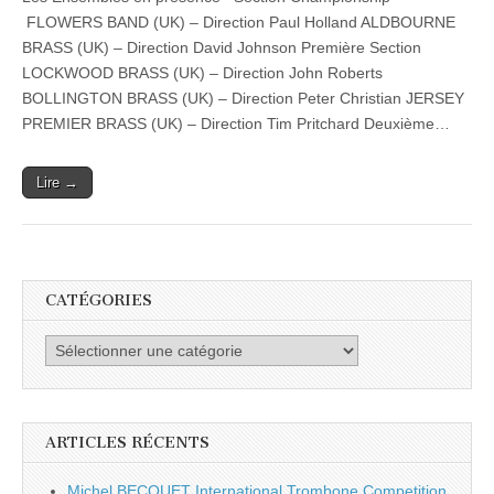
de
France
FLOWERS BAND (UK) – Direction Paul Holland ALDBOURNE
de
BRASS (UK) – Direction David Johnson Première Section
Brass
Band
LOCKWOOD BRASS (UK) – Direction John Roberts
2016
BOLLINGTON BRASS (UK) – Direction Peter Christian JERSEY
–
PREMIER BRASS (UK) – Direction Tim Pritchard Deuxième…
Amboise
Lire →
CATÉGORIES
Catégories
ARTICLES RÉCENTS
Michel BECQUET International Trombone Competition