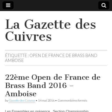
La Gazette des
Cuivres
ÉTIQUETTE :
OPEN DE FRANCE DE BRASS BAND
AMBOISE
22ème Open de France de
Brass Band 2016 –
Amboise
sur
by
Gazette des Cuivres
•
14 mai 2016
•
Commentaires fermés
22ème
Open
Les Ensembles en présence Section Championship