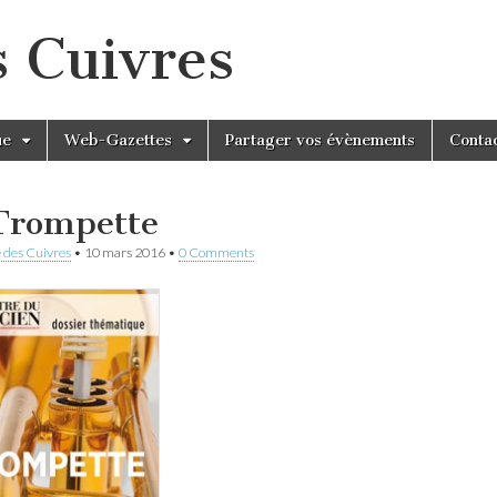
s Cuivres
ue
Web-Gazettes
Partager vos évènements
Conta
Trompette
 des Cuivres
•
10 mars 2016
•
0 Comments