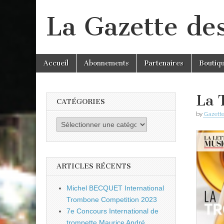
La Gazette de
Skip
Main
Accueil
Abonnements
Partenaires
Boutiq
to
menu
content
La 
CATÉGORIES
by
Gazette
Catégories
ARTICLES RÉCENTS
Michel BECQUET International
Trombone Competition 2023
7e Concours International de
trompette Maurice André