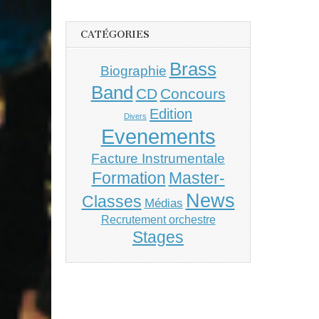
CATÉGORIES
Brass
Biographie
Band
CD
Concours
Edition
Divers
Evenements
Facture Instrumentale
Master-
Formation
News
Classes
Médias
Recrutement orchestre
Stages