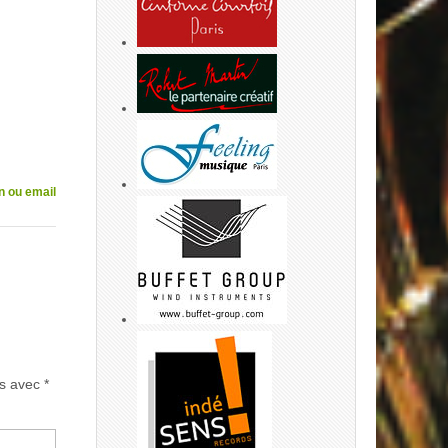
n ou email
és avec
*