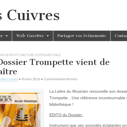
s Cuivres
ue
Web-Gazettes
Partager vos évènements
Conta
EVENEMENTS
,
FACTURE INSTRUMENTALE
Dossier Trompette vient de
aître
sur
 des Cuivres
•
8 mars 2016
•
Commentaires fermés
Le
Dossier
La Lettre du Musicien renouvelle son dossi
Trompette
vient
Trompette…Une référence incontournable 
de
bibliothèque !
Paraître
EDITO du Dossier:
Instrument que ses sonorités éclatantes on