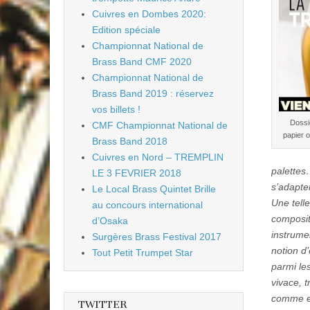
Cuivres en Dombes 2020:
Edition spéciale
Championnat National de
Brass Band CMF 2020
Championnat National de
Brass Band 2019 : réservez
vos billets !
Dossi
CMF Championnat National de
papier o
Brass Band 2018
Cuivres en Nord – TREMPLIN
palettes
LE 3 FEVRIER 2018
s’adapter
Le Local Brass Quintet Brille
Une telle
au concours international
composit
d’Osaka
instrume
Surgères Brass Festival 2017
notion d’
Tout Petit Trumpet Star
parmi le
vivace, 
comme en
TWITTER