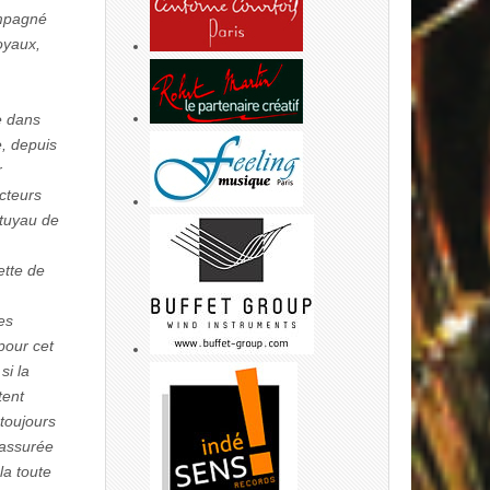
ompagné
oyaux,
re dans
e, depuis
r
acteurs
 tuyau de
ette de
es
pour cet
si la
tent
toujours
 assurée
la toute