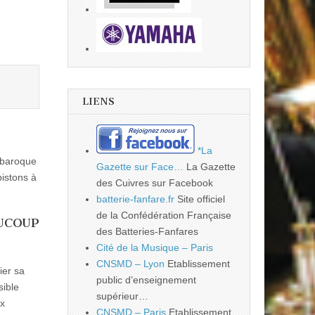
LIENS
*La
u baroque
Gazette sur Face…
La Gazette
pistons à
des Cuivres sur Facebook
batterie-fanfare.fr
Site officiel
de la Confédération Française
UCOUP
des Batteries-Fanfares
Cité de la Musique – Paris
CNSMD – Lyon
Etablissement
ier sa
public d’enseignement
sible
supérieur…
ux
CNSMD – Paris
Etablissement