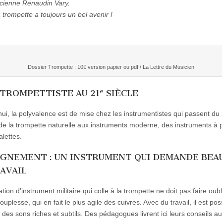
cienne Renaudin Vary.
a trompette a toujours un bel avenir !
Dossier Trompette : 10€ version papier ou pdf / La Lettre du Musicien
e
TROMPETTISTE AU 21
SIÈCLE
hui, la polyvalence est de mise chez les instrumentistes qui passent d
 de la trompette naturelle aux instruments moderne, des instruments à 
alettes.
IGNEMENT : UN INSTRUMENT QUI DEMANDE BEA
AVAIL
tion d’instrument militaire qui colle à la trompette ne doit pas faire oubl
uplesse, qui en fait le plus agile des cuivres. Avec du travail, il est pos
r des sons riches et subtils. Des pédagogues livrent ici leurs conseils a