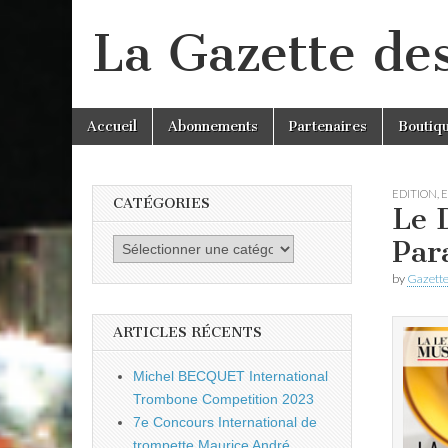
La Gazette de
Skip
Main
Accueil
Abonnements
Partenaires
Boutiq
to
menu
content
EDITION
,
CATÉGORIES
Le 
Par
Catégories
by
Gazette
ARTICLES RÉCENTS
Michel BECQUET International
Trombone Competition 2023
7e Concours International de
trompette Maurice André