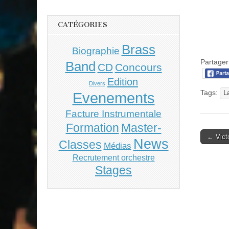
CATÉGORIES
Brass
Biographie
Partager 
Band
CD
Concours
Edition
Divers
Tags:
Evenements
L
Facture Instrumentale
Master-
Formation
Post
← Victo
News
Classes
Médias
naviga
Recrutement orchestre
Stages