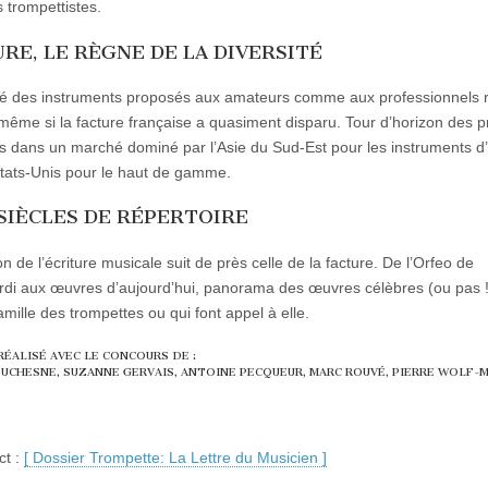
 trompettistes.
RE, LE RÈGNE DE LA DIVERSITÉ
té des instruments proposés aux amateurs comme aux professionnels 
même si la facture française a quasiment disparu. Tour d’horizon des p
ts dans un marché dominé par l’Asie du Sud-Est pour les instruments d
Etats-Unis pour le haut de gamme.
SIÈCLES DE RÉPERTOIRE
on de l’écriture musicale suit de près celle de la facture. De l’Orfeo de
di aux œuvres d’aujourd’hui, panorama des œuvres célèbres (ou pas !)
amille des trompettes ou qui font appel à elle.
RÉALISÉ AVEC LE CONCOURS DE :
DUCHESNE, SUZANNE GERVAIS, ANTOINE PECQUEUR, MARC ROUVÉ, PIERRE WOLF
ct :
[ Dossier Trompette: La Lettre du Musicien ]