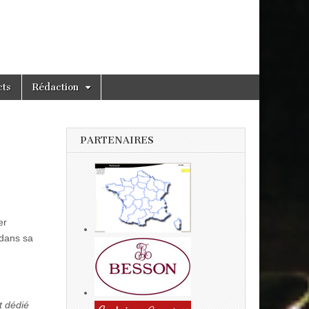
cts
Rédaction
PARTENAIRES
er
dans sa
t dédié