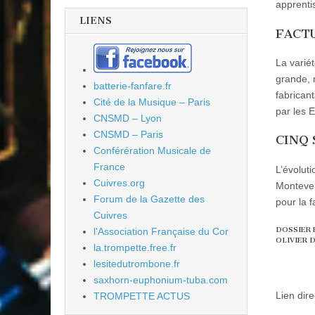
apprentis
LIENS
FACTU
La varié
grande, 
batterie-fanfare.fr
fabrican
Cité de la Musique – Paris
par les 
CNSMD – Lyon
CNSMD – Paris
CINQ 
Conférération Musicale de
France
L’évoluti
Cuivres.org
Montever
Forum de la Gazette des
pour la f
Cuivres
l'Association Française du Cor
DOSSIER 
OLIVIER 
la.trompette.free.fr
lesitedutrombone.fr
saxhorn-euphonium-tuba.com
Lien dire
TROMPETTE ACTUS