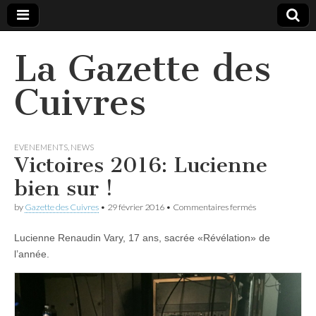
La Gazette des
Cuivres
EVENEMENTS
,
NEWS
Victoires 2016: Lucienne
bien sur !
sur
by
Gazette des Cuivres
•
29 février 2016
•
Commentaires fermés
Victoires
2016:
Lucienne Renaudin Vary, 17 ans, sacrée «Révélation» de
Lucienne
bien
l’année.
sur
!