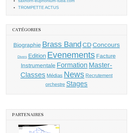
saxhorn-euphonium-tuba.com
TROMPETTE ACTUS
CATÉGORIES
Brass Band
CD
Concours
Biographie
Evenements
Edition
Facture
Divers
Master-
Formation
Instrumentale
News
Classes
Médias
Recrutement
Stages
orchestre
PARTENAIRES