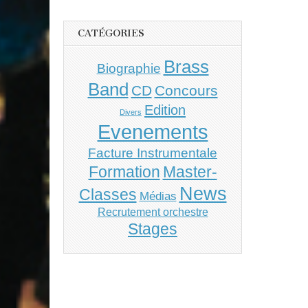
CATÉGORIES
Brass
Biographie
Band
CD
Concours
Edition
Divers
Evenements
Facture Instrumentale
Master-
Formation
News
Classes
Médias
Recrutement orchestre
Stages