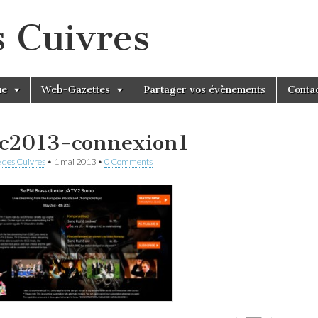
s Cuivres
ue
Web-Gazettes
Partager vos évènements
Conta
c2013-connexion1
 des Cuivres
•
1 mai 2013
•
0 Comments