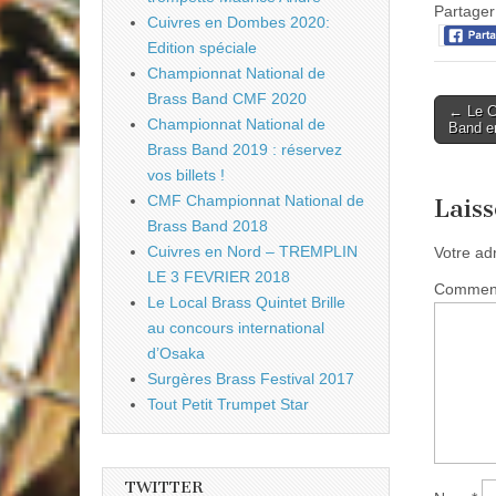
Partager 
Cuivres en Dombes 2020:
Edition spéciale
Championnat National de
Brass Band CMF 2020
Post
← Le C
Championnat National de
Band en
naviga
Brass Band 2019 : réservez
vos billets !
CMF Championnat National de
Lais
Brass Band 2018
Cuivres en Nord – TREMPLIN
Votre ad
LE 3 FEVRIER 2018
Commen
Le Local Brass Quintet Brille
au concours international
d’Osaka
Surgères Brass Festival 2017
Tout Petit Trumpet Star
TWITTER