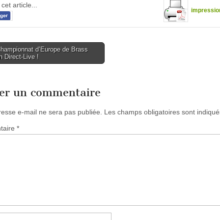
cet article...
impressio
hampionnat d’Europe de Brass
 Direct-Live !
tion
ser un commentaire
resse e-mail ne sera pas publiée.
Les champs obligatoires sont indiqu
taire
*