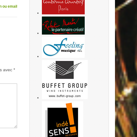
n ou email
és avec
*