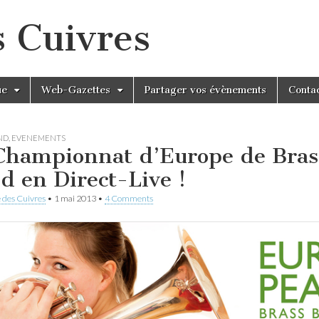
s Cuivres
ue
Web-Gazettes
Partager vos évènements
Conta
ND
,
EVENEMENTS
Championnat d’Europe de Bras
d en Direct-Live !
 des Cuivres
•
1 mai 2013
•
4 Comments