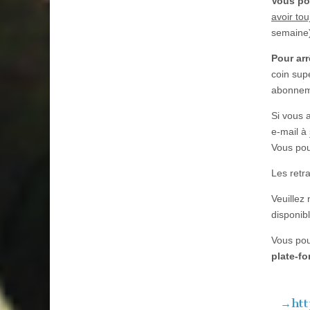
Vous po
avoir to
semaine)
Pour ar
coin supé
abonneme
Si vous 
e-mail à
Vous pou
Les retr
Veuillez
disponib
Vous pou
plate-f
→htt