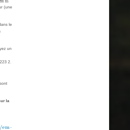
it
et
r (une
ans le
s
oyez un
223 2.
sont
sur la
s/em-