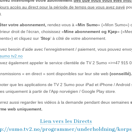
urrez interrompre votre abonnement
dès que vous vous êtes inscr
ujours accès au direct pour la période de temps que vous avez payé
pou
.
rêter votre abonnement,
rendez-vous à «
Min Sumo
» («Mon Sumo») d
rieur droit de l’écran, choisissez «
Mine abonnement og Kjøp
» («Me
nts») et cliquez sur ‘
Stop
‘ à côté de votre abonnement.
avez besoin d’aide avec l’enregistrement / paiement, vous pouvez env
sumo tv2.no
vez également appeler le service clientèle de TV 2 Sumo =>+47 915 0
ansmissions « en direct » sont disponibles sur leur site web
(conseillé).
 noter que les applications de TV 2 Sumo pour iPad et iPhone / Android 
les uniquement à partir de l’App norvégien / Google Play store.
rrez aussi regarder les vidéos à la demande pendant deux semaines
orme web uniquement.
Lien vers les Directs
p://sumo.tv2.no/programmer/underholdning/korp