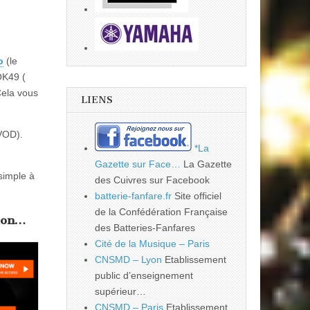
o
(le
OK49 (
Cela vous
LIENS
VOD).
*La
Gazette sur Face…
La Gazette
 simple à
des Cuivres sur Facebook
batterie-fanfare.fr
Site officiel
de la Confédération Française
tion…
des Batteries-Fanfares
Cité de la Musique – Paris
CNSMD – Lyon
Etablissement
public d’enseignement
supérieur…
CNSMD – Paris
Etablissement