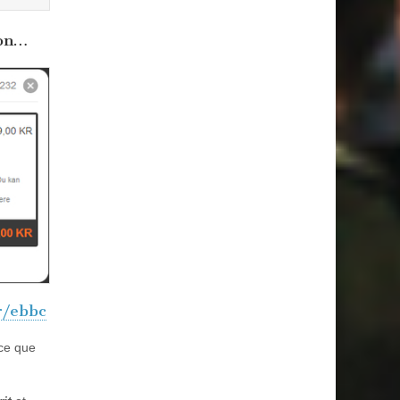
ion…
r/ebbc
 ce que