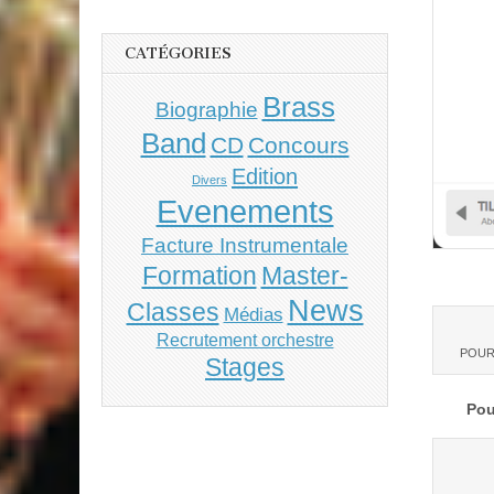
CATÉGORIES
Brass
Biographie
Band
CD
Concours
Edition
Divers
Evenements
Facture Instrumentale
Master-
Formation
News
Classes
Médias
Recrutement orchestre
POUR L
Stages
Pour