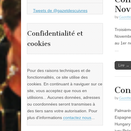
Nov
Tweets de @gazetdescuivres
by
Gazette
Troisièm
Confidentialité et
Novembre
cookies
au 1er n
…
Lire →
Pour des raisons techniques et de
fonctionnalités, ce site utilise des
cookies. En continuant à naviguer sur ce
Con
site, vous acceptez que nous en
utilisions... Aucunes données, adresses
by
Gazette
ou coordonnées seront transmises à
Palmarè
des tiers sans votre autorisation. Pour
Espagne 
plus d'informations
contactez nous
...
Hungary –
jury Pré