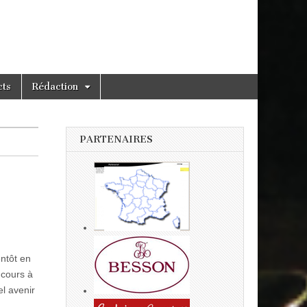
cts
Rédaction
PARTENAIRES
entôt en
ncours à
el avenir