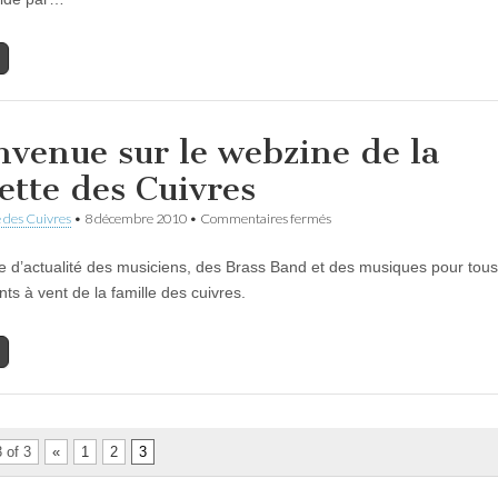
nvenue sur le webzine de la
ette des Cuivres
sur
 des Cuivres
•
8 décembre 2010
•
Commentaires fermés
Bienvenue
sur
 d’actualité des musiciens, des Brass Band et des musiques pour tous
le
webzine
ts à vent de la famille des cuivres.
de
la
Gazette
des
Cuivres
 of 3
«
1
2
3