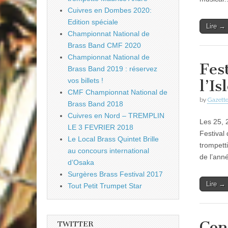
Cuivres en Dombes 2020:
Edition spéciale
Lire →
Championnat National de
Brass Band CMF 2020
Championnat National de
Fes
Brass Band 2019 : réservez
vos billets !
l’Is
CMF Championnat National de
by
Gazette
Brass Band 2018
Cuivres en Nord – TREMPLIN
Les 25, 
LE 3 FEVRIER 2018
Festival
Le Local Brass Quintet Brille
trompetti
au concours international
de l’ann
d’Osaka
Surgères Brass Festival 2017
Lire →
Tout Petit Trumpet Star
Con
TWITTER