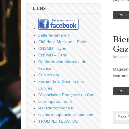
LIENS
Lire →
batterie-fanfare.fr
Bie
Cité de la Musique – Paris
Gaz
CNSMD – Lyon
CNSMD – Paris
by
Gazette
Conférération Musicale de
France
Magazine
Cuivres.org
instrumen
Forum de la Gazette des
Cuivres
Lire →
l'Association Française du Cor
la.trompette.free.fr
lesitedutrombone.fr
saxhorn-euphonium-tuba.com
Page 3
TROMPETTE ACTUS