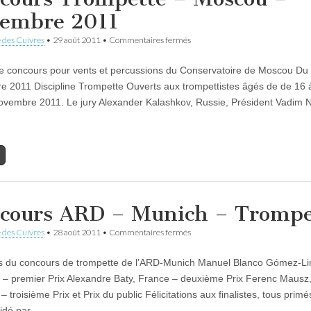
embre 2011
sur
 des Cuivres
•
29 août 2011
•
Commentaires fermés
Concours
Trompette
e concours pour vents et percussions du Conservatoire de Moscou Du 
–
Moscou
 2011 Discipline Trompette Ouverts aux trompettistes âgés de de 16 
–
ovembre 2011. Le jury Alexander Kalashkov, Russie, Président Vadim N
Novembre
2011
cours ARD – Munich – Trompe
sur
 des Cuivres
•
28 août 2011
•
Commentaires fermés
Concours
ARD
s du concours de trompette de l’ARD-Munich Manuel Blanco Gómez-L
–
Munich
– premier Prix Alexandre Baty, France – deuxième Prix Ferenc Mausz
–
 troisième Prix et Prix du public Félicitations aux finalistes, tous prim
Trompette
sidé par…