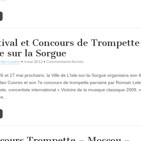
Artistes
2012
à
Alès
tival et Concours de Trompette
le sur la Sorgue
sur
 des Cuivres
•
4 mai 2012
•
Commentaires fermés
Festival
et
26 et 27 mai prochains, la Ville de L’Isle-sur-la-Sorgue organisera son 
Concours
de
 des Cuivres et son 7e concours de trompette parrainé par Romain Lele
Trompette
ste, concertiste international « Victoire de la musique classique 2009, r
à
l’Isle
ée,…
sur
la
Sorgue
cours Trompette – Moscou –