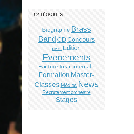
CATÉGORIES
Brass
Biographie
Band
CD
Concours
Edition
Divers
Evenements
Facture Instrumentale
Master-
Formation
News
Classes
Médias
Recrutement orchestre
Stages