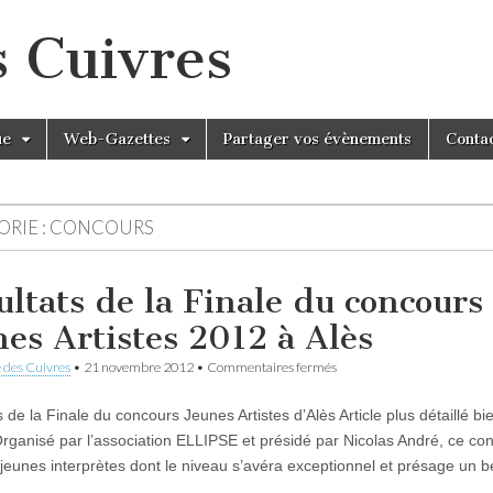
s Cuivres
ue
Web-Gazettes
Partager vos évènements
Conta
RIE :
CONCOURS
ultats de la Finale du concours
nes Artistes 2012 à Alès
sur
 des Cuivres
•
21 novembre 2012
•
Commentaires fermés
Résultats
de
 de la Finale du concours Jeunes Artistes d’Alès Article plus détaillé bi
la
Finale
rganisé par l’association ELLIPSE et présidé par Nicolas André, ce co
du
 jeunes interprètes dont le niveau s’avéra exceptionnel et présage un b
concours
Jeunes
l……