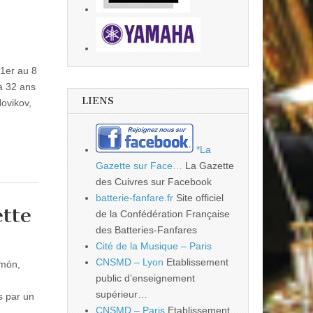
1er au 8
à 32 ans
LIENS
ovikov,
*La
Gazette sur Face…
La Gazette
des Cuivres sur Facebook
batterie-fanfare.fr
Site officiel
tte
de la Confédération Française
des Batteries-Fanfares
Cité de la Musique – Paris
CNSMD – Lyon
Etablissement
imón,
public d’enseignement
,
supérieur…
és par un
CNSMD – Paris
Etablissement