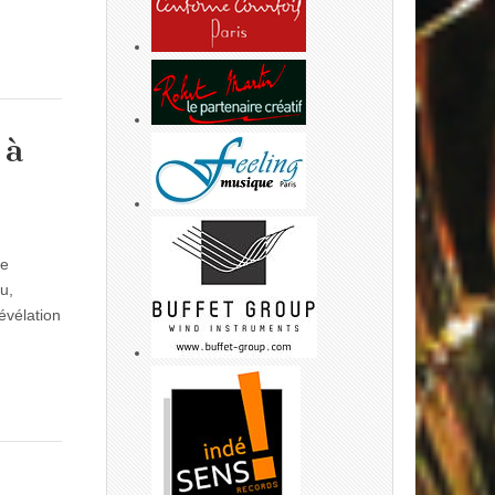
 à
4e
u,
évélation