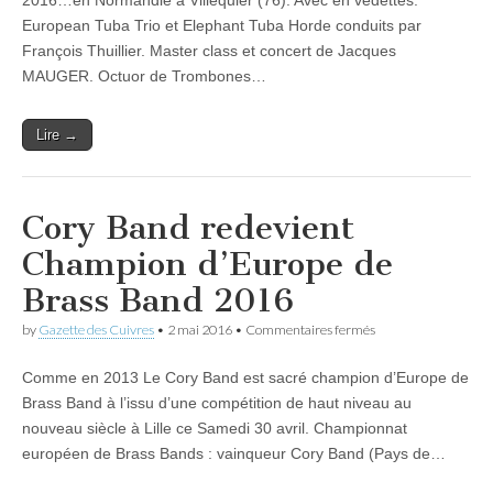
2016…en Normandie à Villequier (76). Avec en vedettes:
faire
European Tuba Trio et Elephant Tuba Horde conduits par
une
Escale
François Thuillier. Master class et concert de Jacques
Cuivres
MAUGER. Octuor de Trombones…
à
Villequier
Lire →
Cory Band redevient
Champion d’Europe de
Brass Band 2016
sur
by
Gazette des Cuivres
•
2 mai 2016
•
Commentaires fermés
Cory
Band
Comme en 2013 Le Cory Band est sacré champion d’Europe de
redevient
Champion
Brass Band à l’issu d’une compétition de haut niveau au
d’Europe
nouveau siècle à Lille ce Samedi 30 avril. Championnat
de
Brass
européen de Brass Bands : vainqueur Cory Band (Pays de…
Band
2016