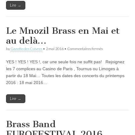
Lire →
Le Mnozil Brass en Mai et
au delà…
sur
by
Gazette des Cuivres
•
2 mai 2016
•
Commentaires fermés
Le
Mnozil
YES ! YES ! YES !, car une seule fois ne suffit pas! Rejoignez
Brass
en
les 7 complices au Casino de Paris , Tournus ou Limoges à
Mai
partir du 18 Mai… Toutes les dates des concerts du printemps
et
au
2016 : 18 mai 2016…
delà…
Lire →
Brass Band
EUROFESTIVAL 2016