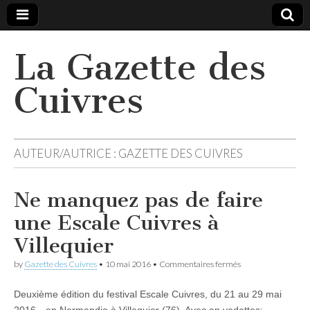
La Gazette des
Cuivres
AUTEUR/AUTRICE :
GAZETTE DES CUIVRES
Ne manquez pas de faire
une Escale Cuivres à
Villequier
sur
by
Gazette des Cuivres
•
10 mai 2016
•
Commentaires fermés
Ne
manquez
Deuxième édition du festival Escale Cuivres, du 21 au 29 mai
pas
de