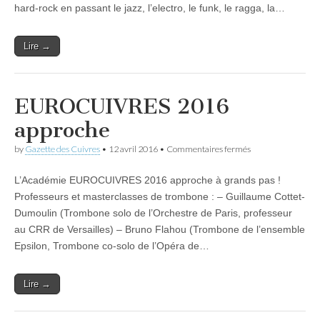
hard-rock en passant le jazz, l’electro, le funk, le ragga, la…
Lire →
EUROCUIVRES 2016
approche
sur
by
Gazette des Cuivres
•
12 avril 2016
•
Commentaires fermés
EUROCUIVRES
2016
L’Académie EUROCUIVRES 2016 approche à grands pas !
approche
Professeurs et masterclasses de trombone : – Guillaume Cottet-
Dumoulin (Trombone solo de l’Orchestre de Paris, professeur
au CRR de Versailles) – Bruno Flahou (Trombone de l’ensemble
Epsilon, Trombone co-solo de l’Opéra de…
Lire →