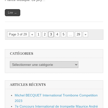
Lire →
Page 3 of 29
«
1
2
3
4
5
…
29
»
CATÉGORIES
Catégories
ARTICLES RÉCENTS
Michel BECQUET International Trombone Competition
2023
7e Concours International de trompette Maurice André