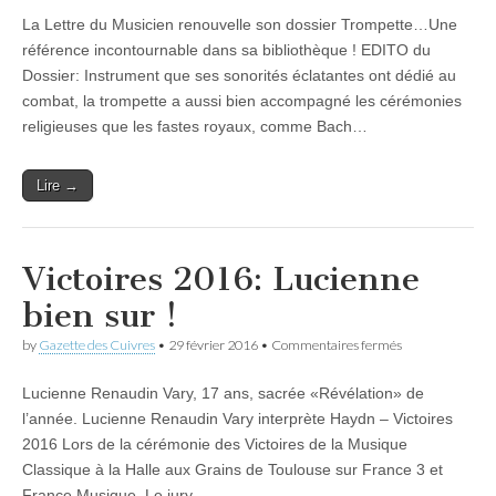
Dossier
La Lettre du Musicien renouvelle son dossier Trompette…Une
Trompette
vient
référence incontournable dans sa bibliothèque ! EDITO du
de
Dossier: Instrument que ses sonorités éclatantes ont dédié au
Paraître
combat, la trompette a aussi bien accompagné les cérémonies
religieuses que les fastes royaux, comme Bach…
Lire →
Victoires 2016: Lucienne
bien sur !
sur
by
Gazette des Cuivres
•
29 février 2016
•
Commentaires fermés
Victoires
2016:
Lucienne Renaudin Vary, 17 ans, sacrée «Révélation» de
Lucienne
bien
l’année. Lucienne Renaudin Vary interprète Haydn – Victoires
sur
2016 Lors de la cérémonie des Victoires de la Musique
!
Classique à la Halle aux Grains de Toulouse sur France 3 et
France Musique. Le jury…