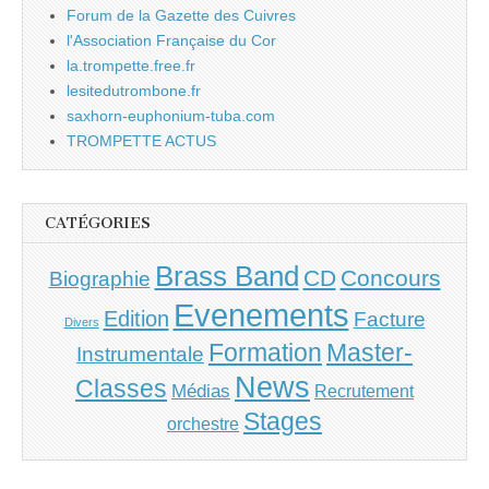
Forum de la Gazette des Cuivres
l'Association Française du Cor
la.trompette.free.fr
lesitedutrombone.fr
saxhorn-euphonium-tuba.com
TROMPETTE ACTUS
CATÉGORIES
Brass Band
CD
Concours
Biographie
Evenements
Edition
Facture
Divers
Master-
Formation
Instrumentale
News
Classes
Médias
Recrutement
Stages
orchestre