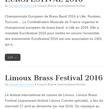
sur
by
Gazette des Cuivres
•
13 avril 2016
•
Commentaires fermés
Brass
Band
Championnats Européen de Brass Band 2016 à Lille, Roubais,
EUROFESTIVAL
2016
Tourcoin… La Confédération Musicale de France organise le
championnat européen de brass band à Lille en 2016. Elle a
mandaté Eurofestival 2016 pour mettre en oeuvre l’ensemble
des évènements Eurofestival 2016 est une association loi 1901
qui a…
Lire →
Limoux Brass Festival 2016
sur
by
Gazette des Cuivres
•
13 avril 2016
•
Commentaires fermés
Limoux
Brass
Le festival international de cuivres de Limoux, Limoux Brass
Festival
2016
Festival (auparavant festival Limoux Cuivrée spéciale), a lieu du
mercredi 27 avril au dimanche 1er mai 2016. Du classique au