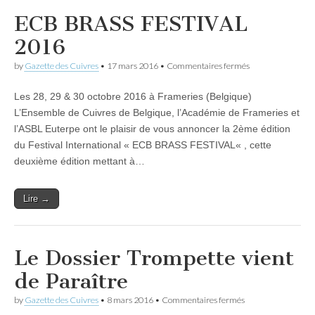
ECB BRASS FESTIVAL
2016
sur
by
Gazette des Cuivres
•
17 mars 2016
•
Commentaires fermés
ECB
BRASS
Les 28, 29 & 30 octobre 2016 à Frameries (Belgique)
FESTIVAL
2016
L’Ensemble de Cuivres de Belgique, l’Académie de Frameries et
l’ASBL Euterpe ont le plaisir de vous annoncer la 2ème édition
du Festival International « ECB BRASS FESTIVAL« , cette
deuxième édition mettant à…
Lire →
Le Dossier Trompette vient
de Paraître
sur
by
Gazette des Cuivres
•
8 mars 2016
•
Commentaires fermés
Le