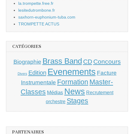
la.trompette.free.fr
lesitedutrombone.fr
saxhorn-euphonium-tuba.com
TROMPETTE ACTUS
CATÉGORIES
Brass Band
CD
Concours
Biographie
Evenements
Edition
Facture
Divers
Master-
Formation
Instrumentale
News
Classes
Médias
Recrutement
Stages
orchestre
PARTENAIRES