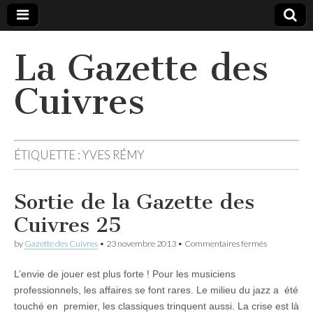
La Gazette des
Cuivres
ÉTIQUETTE :
YVES RÉMY
Sortie de la Gazette des
Cuivres 25
sur
by
Gazette des Cuivres
•
23 novembre 2013
•
Commentaires fermés
Sortie
de
L’envie de jouer est plus forte ! Pour les musiciens
la
Gazette
professionnels, les affaires se font rares. Le milieu du jazz a été
des
touché en premier, les classiques trinquent aussi. La crise est là
Cuivres