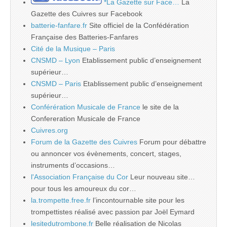
*La Gazette sur Face…
La
Gazette des Cuivres sur Facebook
batterie-fanfare.fr
Site officiel de la Confédération
Française des Batteries-Fanfares
Cité de la Musique – Paris
CNSMD – Lyon
Etablissement public d’enseignement
supérieur…
CNSMD – Paris
Etablissement public d’enseignement
supérieur…
Conférération Musicale de France
le site de la
Confereration Musicale de France
Cuivres.org
Forum de la Gazette des Cuivres
Forum pour débattre
ou annoncer vos évènements, concert, stages,
instruments d’occasions…
l'Association Française du Cor
Leur nouveau site…
pour tous les amoureux du cor…
la.trompette.free.fr
l’incontournable site pour les
trompettistes réalisé avec passion par Joël Eymard
lesitedutrombone.fr
Belle réalisation de Nicolas