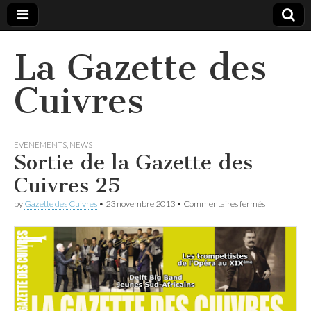
La Gazette des
Cuivres
EVENEMENTS
,
NEWS
Sortie de la Gazette des
Cuivres 25
sur
by
Gazette des Cuivres
•
23 novembre 2013
•
Commentaires fermés
Sortie
de
la
Gazette
des
Cuivres
25