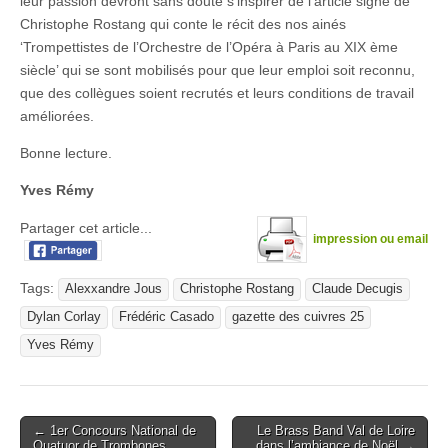
leur passion devront sans doute s’inspirer de l’article signé de
Christophe Rostang qui conte le récit des nos ainés
‘Trompettistes de l’Orchestre de l’Opéra à Paris au XIX ème
siècle’ qui se sont mobilisés pour que leur emploi soit reconnu,
que des collègues soient recrutés et leurs conditions de travail
améliorées.
Bonne lecture.
Yves Rémy
Partager cet article...
impression ou email
Tags:
Alexxandre Jous
Christophe Rostang
Claude Decugis
Dylan Corlay
Frédéric Casado
gazette des cuivres 25
Yves Rémy
Post
← 1er Concours National de
Le Brass Band Val de Loire
Quatuor de Trombones
dans l’ambiance de Noël →