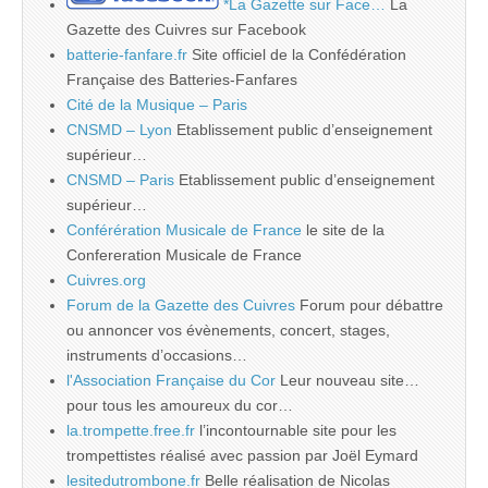
*La Gazette sur Face…
La
Gazette des Cuivres sur Facebook
batterie-fanfare.fr
Site officiel de la Confédération
Française des Batteries-Fanfares
Cité de la Musique – Paris
CNSMD – Lyon
Etablissement public d’enseignement
supérieur…
CNSMD – Paris
Etablissement public d’enseignement
supérieur…
Conférération Musicale de France
le site de la
Confereration Musicale de France
Cuivres.org
Forum de la Gazette des Cuivres
Forum pour débattre
ou annoncer vos évènements, concert, stages,
instruments d’occasions…
l'Association Française du Cor
Leur nouveau site…
pour tous les amoureux du cor…
la.trompette.free.fr
l’incontournable site pour les
trompettistes réalisé avec passion par Joël Eymard
lesitedutrombone.fr
Belle réalisation de Nicolas