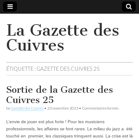
La Gazette des
Cuivres
ÉTIQUETTE :
GAZETTE DES CUIVRES 25
Sortie de la Gazette des
Cuivres 25
sur
by
Gazette des Cuivres
•
23 novembre 2013
•
Commentaires fermés
Sortie
de
L’envie de jouer est plus forte ! Pour les musiciens
la
Gazette
professionnels, les affaires se font rares. Le milieu du jazz a été
des
touché en premier, les classiques trinquent aussi. La crise est là
Cuivres