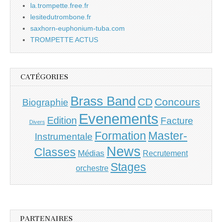
la.trompette.free.fr
lesitedutrombone.fr
saxhorn-euphonium-tuba.com
TROMPETTE ACTUS
CATÉGORIES
Brass Band
CD
Concours
Biographie
Evenements
Edition
Facture
Divers
Master-
Formation
Instrumentale
News
Classes
Médias
Recrutement
Stages
orchestre
PARTENAIRES