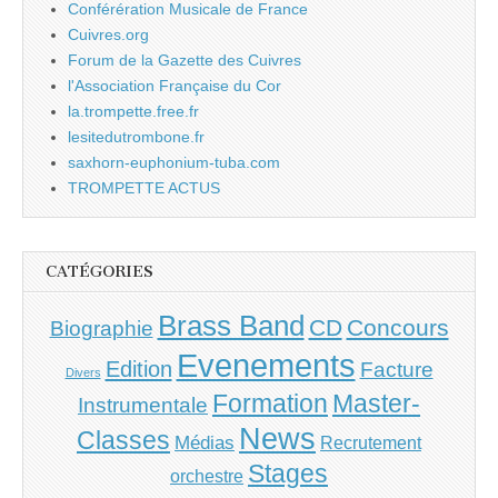
Conférération Musicale de France
Cuivres.org
Forum de la Gazette des Cuivres
l'Association Française du Cor
la.trompette.free.fr
lesitedutrombone.fr
saxhorn-euphonium-tuba.com
TROMPETTE ACTUS
CATÉGORIES
Brass Band
CD
Concours
Biographie
Evenements
Edition
Facture
Divers
Master-
Formation
Instrumentale
News
Classes
Médias
Recrutement
Stages
orchestre