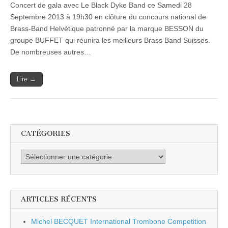
Concert de gala avec Le Black Dyke Band ce Samedi 28
du
Black
Septembre 2013 à 19h30 en clôture du concours national de
Dyke
Brass-Band Helvétique patronné par la marque BESSON du
Band
au
groupe BUFFET qui réunira les meilleurs Brass Band Suisses.
concours
De nombreuses autres…
national
des
Brass
Lire →
Band
Suisses
à
LUCERNE
CATÉGORIES
Catégories
ARTICLES RÉCENTS
Michel BECQUET International Trombone Competition