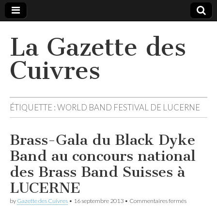
La Gazette des
Cuivres
ÉTIQUETTE :
WORLD BAND FESTIVAL DE LUCERNE
Brass-Gala du Black Dyke
Band au concours national
des Brass Band Suisses à
LUCERNE
sur
by
Gazette des Cuivres
•
16 septembre 2013
•
Commentaires fermés
Brass-
Gala