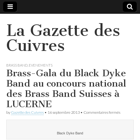
La Gazette des
Cuivres
BRASS BAND
,
EVENEMENTS
Brass-Gala du Black Dyke
Band au concours national
des Brass Band Suisses à
LUCERNE
sur
by
Gazette des Cuivres
•
16 septembre 2013
•
Commentaires fermés
Brass-
Gala
du
Black
Black Dyke Band
Dyke