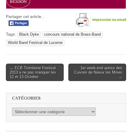
Partager cet article...
impression ou email
Tags:
Black Dyke
concours national de Brass-Band
World Band Festival de Lucerne
Post
← ECB Trombone Festival
1er week-end autour des
2013 a ne pas manquer les
Cuivres de Noeux les Mines
navigation
12 et 13 Octobre
→
CATÉGORIES
Catégories