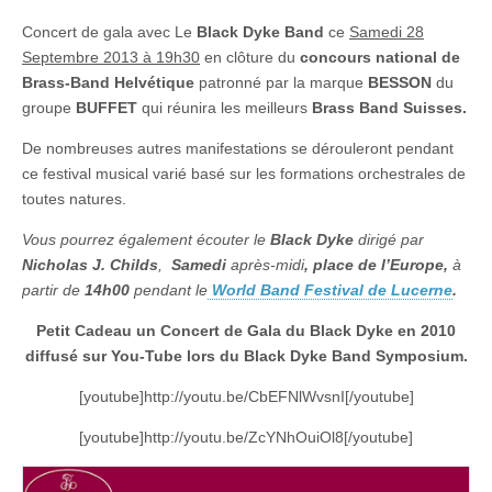
Band
au
Concert de gala avec Le
Black Dyke Band
ce
Samedi 28
concours
Septembre 2013 à 19h30
en clôture du
concours national de
national
des
Brass-Band Helvétique
patronné par la marque
BESSON
du
Brass
groupe
BUFFET
qui réunira les meilleurs
Brass Band Suisses.
Band
Suisses
De nombreuses autres manifestations se dérouleront pendant
à
LUCERNE
ce festival musical varié basé sur les formations orchestrales de
toutes natures.
Vous pourrez également écouter le
Black Dyke
dirigé par
Nicholas J. Childs
,
Samedi
après-midi
, place de l’Europe,
à
partir de
14h00
pendant le
World Band Festival de Lucerne
.
Petit Cadeau un Concert de Gala du Black Dyke en 2010
diffusé sur You-Tube lors du Black Dyke Band Symposium.
[youtube]http://youtu.be/CbEFNlWvsnI[/youtube]
[youtube]http://youtu.be/ZcYNhOuiOl8[/youtube]