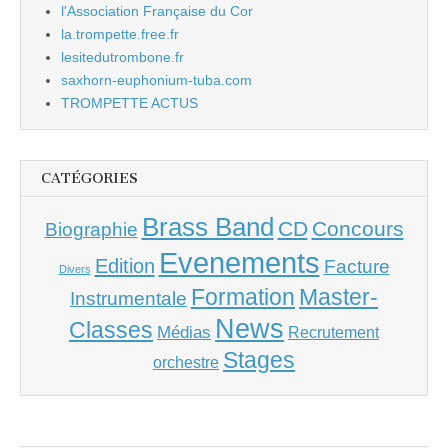
l'Association Française du Cor
la.trompette.free.fr
lesitedutrombone.fr
saxhorn-euphonium-tuba.com
TROMPETTE ACTUS
CATÉGORIES
Brass Band
CD
Concours
Biographie
Evenements
Edition
Facture
Divers
Master-
Formation
Instrumentale
News
Classes
Médias
Recrutement
Stages
orchestre