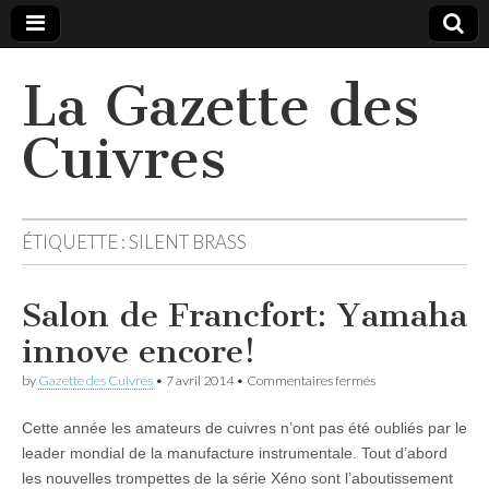
La Gazette des
Cuivres
ÉTIQUETTE :
SILENT BRASS
Salon de Francfort: Yamaha
innove encore!
sur
by
Gazette des Cuivres
•
7 avril 2014
•
Commentaires fermés
Salon
de
Cette année les amateurs de cuivres n’ont pas été oubliés par le
Francfort:
Yamaha
leader mondial de la manufacture instrumentale. Tout d’abord
innove
les nouvelles trompettes de la série Xéno sont l’aboutissement
encore!