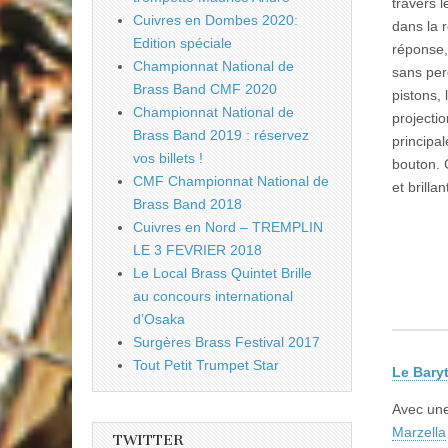
travers 
Cuivres en Dombes 2020:
dans la 
Edition spéciale
réponse,
Championnat National de
sans per
Brass Band CMF 2020
pistons,
Championnat National de
projectio
Brass Band 2019 : réservez
principa
vos billets !
bouton. 
CMF Championnat National de
et brilla
Brass Band 2018
Cuivres en Nord – TREMPLIN
LE 3 FEVRIER 2018
Le Local Brass Quintet Brille
au concours international
d’Osaka
Surgères Brass Festival 2017
Tout Petit Trumpet Star
Le Bary
Avec une
Marzella
TWITTER