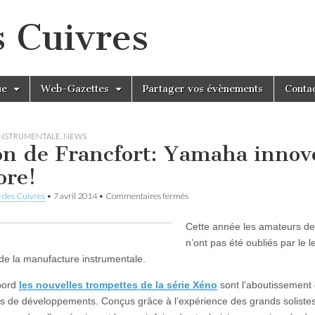
s Cuivres
ue
Web-Gazettes
Partager vos évènements
Conta
INSTRUMENTALE
,
NEWS
on de Francfort: Yamaha innov
ore!
sur
 des Cuivres
•
7 avril 2014
•
Commentaires fermés
Salon
de
Cette année les amateurs de
Francfort:
Yamaha
n’ont pas été oubliés par le 
innove
de la manufacture instrumentale.
encore!
bord
les nouvelles trompettes de la série Xéno
sont l’aboutissement 
s de développements. Conçus grâce à l’expérience des grands soliste