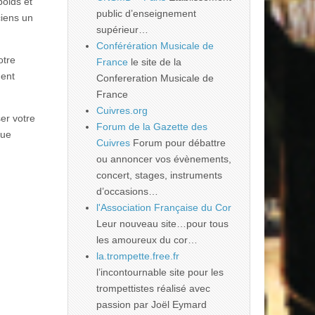
poids et
public d’enseignement
ciens un
supérieur…
Conférération Musicale de
otre
France
le site de la
ment
Confereration Musicale de
France
Cuivres.org
er votre
Forum de la Gazette des
que
Cuivres
Forum pour débattre
ou annoncer vos évènements,
concert, stages, instruments
d’occasions…
l'Association Française du Cor
Leur nouveau site…pour tous
les amoureux du cor…
la.trompette.free.fr
l’incontournable site pour les
trompettistes réalisé avec
passion par Joël Eymard