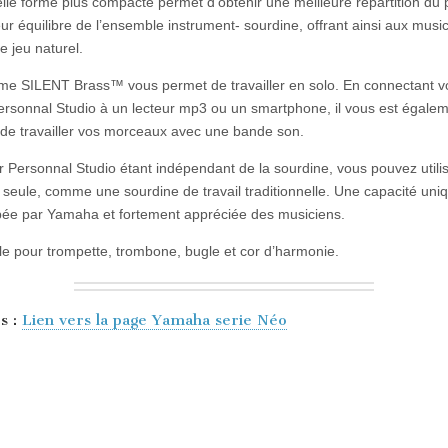
lle forme plus compacte permet d’obtenir une meilleure répartition du 
eur équilibre de l’ensemble instrument- sourdine, offrant ainsi aux musi
e jeu naturel.
me SILENT Brass™ vous permet de travailler en solo. En connectant v
Personnal Studio à un lecteur mp3 ou un smartphone, il vous est égale
 de travailler vos morceaux avec une bande son.
er Personnal Studio étant indépendant de la sourdine, vous pouvez utilis
 seule, comme une sourdine de travail traditionnelle. Une capacité uni
ée par Yamaha et fortement appréciée des musiciens.
le pour trompette, trombone, bugle et cor d’harmonie.
os :
Lien vers la page Yamaha serie Néo