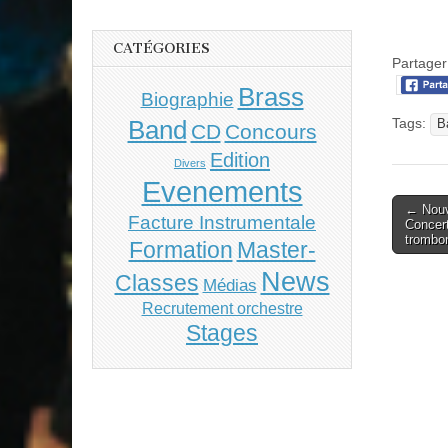
CATÉGORIES
Partager 
Brass
Biographie
Tags:
Band
B
CD
Concours
Edition
Divers
Evenements
Post
← Nouv
Facture Instrumentale
Concert
naviga
trombo
Master-
Formation
News
Classes
Médias
Recrutement orchestre
Stages