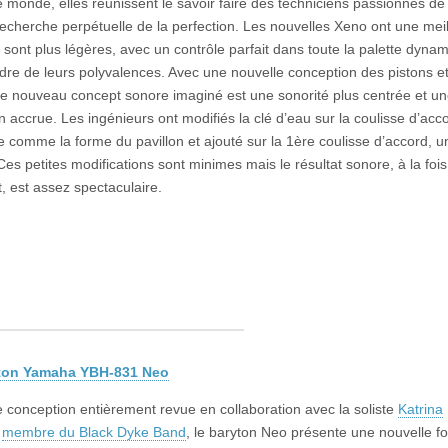
le monde, elles réunissent le savoir faire des techniciens passionnés 
recherche perpétuelle de la perfection. Les nouvelles Xeno ont une mei
 sont plus légères, avec un contrôle parfait dans toute la palette dyna
dre de leurs polyvalences. Avec une nouvelle conception des pistons et
 le nouveau concept sonore imaginé est une sonorité plus centrée et u
n accrue. Les ingénieurs ont modifiés la clé d’eau sur la coulisse d’acc
le comme la forme du pavillon et ajouté sur la 1ère coulisse d’accord, u
Ces petites modifications sont minimes mais le résultat sonore, à la foi
nt, est assez spectaculaire.
ton Yamaha YBH-831 Neo
 conception entièrement revue en collaboration avec la soliste
Katrina
membre du Black Dyke Band
, le baryton Neo présente une nouvelle f