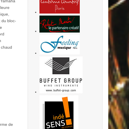
de Yamaha
lleure
mique,
 du bloc-
ne
ord
n
s chaud
orme de