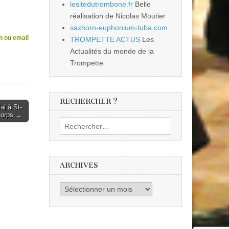
lesitedutrombone.fr
Belle
réalisation de Nicolas Moutier
saxhorn-euphonium-tuba.com
n ou email
TROMPETTE ACTUS
Les
Actualités du monde de la
Trompette
RECHERCHER ?
ai à St-
Corps →
Rechercher :
ARCHIVES
Archives