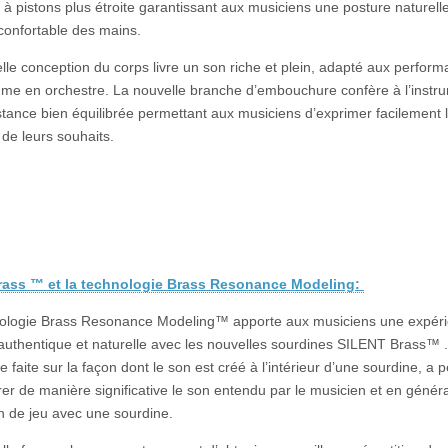
à pistons plus étroite garantissant aux musiciens une posture naturell
 confortable des mains.
lle conception du corps livre un son riche et plein, adapté aux perfor
me en orchestre. La nouvelle branche d’embouchure confère à l’instr
stance bien équilibrée permettant aux musiciens d’exprimer facilement 
de leurs souhaits.
Brass ™ et la technologie Brass Resonance Modeling:
ologie Brass Resonance Modeling™ apporte aux musiciens une expér
 authentique et naturelle avec les nouvelles sourdines SILENT Brass™ 
 faite sur la façon dont le son est créé à l’intérieur d’une sourdine, a 
rer de manière significative le son entendu par le musicien et en généra
n de jeu avec une sourdine.