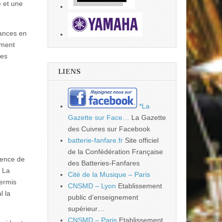
e et une
mances en
ument
les
LIENS
*La
Gazette sur Face…
La Gazette
des Cuivres sur Facebook
batterie-fanfare.fr
Site officiel
de la Confédération Française
ience de
des Batteries-Fanfares
. La
Cité de la Musique – Paris
permis
CNSMD – Lyon
Etablissement
l la
public d’enseignement
supérieur…
CNSMD – Paris
Etablissement