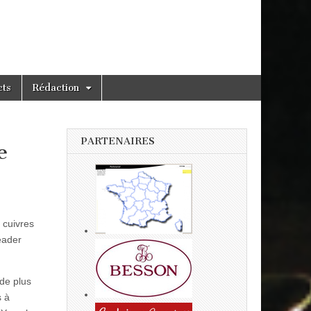
cts
Rédaction
PARTENAIRES
e
 cuivres
leader
de plus
s à