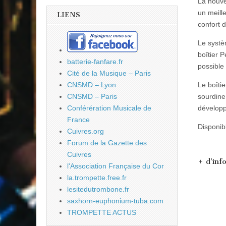
La nouve
un meill
LIENS
confort d
Le systè
boîtier 
batterie-fanfare.fr
possible
Cité de la Musique – Paris
Le boîti
CNSMD – Lyon
sourdine
CNSMD – Paris
développ
Conférération Musicale de
France
Disponib
Cuivres.org
Forum de la Gazette des
Cuivres
+ d’inf
l'Association Française du Cor
la.trompette.free.fr
lesitedutrombone.fr
saxhorn-euphonium-tuba.com
TROMPETTE ACTUS