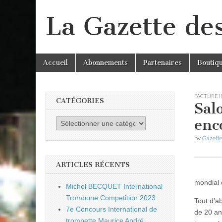
La Gazette de
Skip
Main
Accueil
Abonnements
Partenaires
Boutiq
to
menu
content
FACTURE 
CATÉGORIES
Sal
enc
Catégories
by
Gazette
ARTICLES RÉCENTS
mondial 
Michel BECQUET International
Trombone Competition 2023
Tout d’a
7e Concours International de
de 20 an
trompette Maurice André