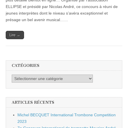
plus détaillé bientôt en ligne… Organisé par l’association
du
ELLIPSE et présidé par Nicolas André, ce concours à réuni de
concours
Jeunes
jeunes interprètes dont le niveau s’avéra exceptionnel et
Artistes
présage un bel avenir musical……
2012
à
Alès
Lire →
CATÉGORIES
Catégories
ARTICLES RÉCENTS
Michel BECQUET International Trombone Competition
2023