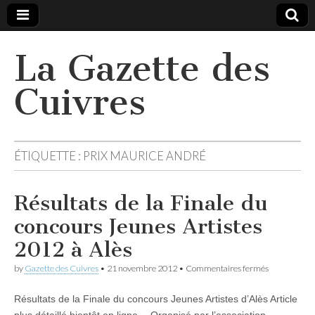
La Gazette des
Cuivres
ÉTIQUETTE :
PRIX MAURICE ANDRÉ
Résultats de la Finale du
concours Jeunes Artistes
2012 à Alès
sur
by
Gazette des Cuivres
•
21 novembre 2012
•
Commentaires fermés
Résultats
de
Résultats de la Finale du concours Jeunes Artistes d’Alès Article
la
Finale