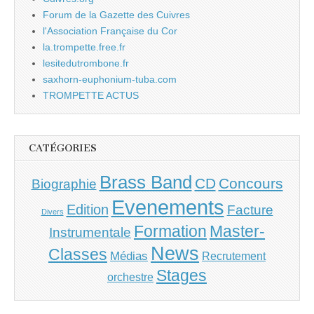
Forum de la Gazette des Cuivres
l'Association Française du Cor
la.trompette.free.fr
lesitedutrombone.fr
saxhorn-euphonium-tuba.com
TROMPETTE ACTUS
CATÉGORIES
Brass Band
CD
Concours
Biographie
Evenements
Edition
Facture
Divers
Master-
Formation
Instrumentale
News
Classes
Médias
Recrutement
Stages
orchestre