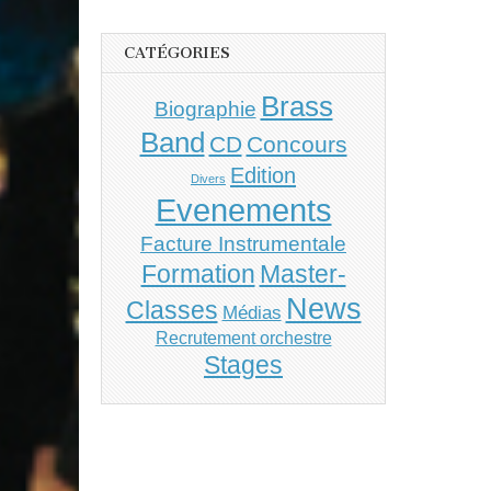
CATÉGORIES
Brass
Biographie
Band
CD
Concours
Edition
Divers
Evenements
Facture Instrumentale
Master-
Formation
News
Classes
Médias
Recrutement orchestre
Stages