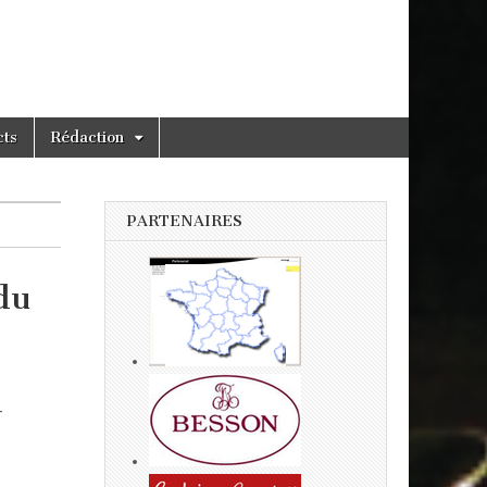
cts
Rédaction
PARTENAIRES
du
-