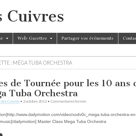
s Cuivres
ue
Web-Gazettes
Partager vos évènements
Conta
TTE :
MÉGA TUBA ORCHESTRA
es de Tournée pour les 10 ans 
a Tuba Orchestra
sur
 des Cuivres
•
2 octobre 2012
•
Commentaires fermés
Dates
de
tion]http://www.dailymotion.com/video/xodv0c_mega-tuba-orchestra-en
Tournée
pour
music[/dailymotion] Master Class Mega Tuba Orchestra
les
10
ans