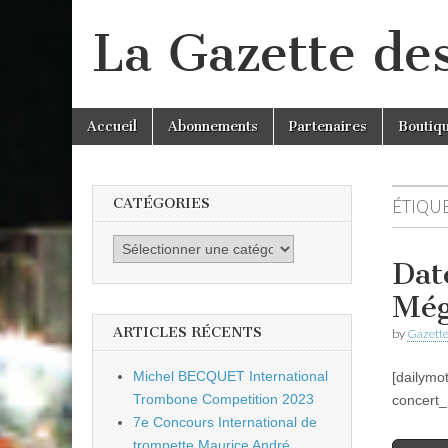
La Gazette de
Skip
Main
Accueil
Abonnements
Partenaires
Boutiq
to
menu
content
CATÉGORIES
ÉTIQUE
Catégories
Dat
Még
ARTICLES RÉCENTS
by
Gazette
Michel BECQUET International
[dailymo
Trombone Competition 2023
concert_
7e Concours International de
trompette Maurice André