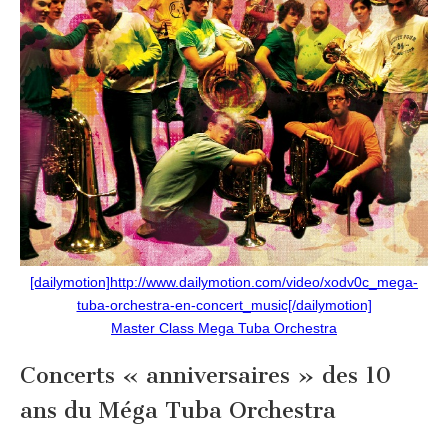
du
Méga
Tuba
Orchestra
[dailymotion]http://www.dailymotion.com/video/xodv0c_mega-
tuba-orchestra-en-concert_music[/dailymotion]
Master Class Mega Tuba Orchestra
Concerts « anniversaires » des 10
ans du Méga Tuba Orchestra