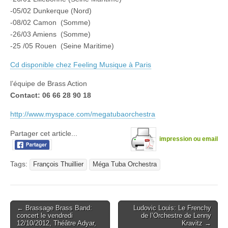
-05/02 Dunkerque (Nord)
-08/02 Camon (Somme)
-26/03 Amiens (Somme)
-25 /05 Rouen (Seine Maritime)
Cd disponible chez Feeling Musique à Paris
l’équipe de Brass Action
Contact: 06 66 28 90 18
http://www.myspace.com/megatubaorchestra
Partager cet article...
impression ou email
Tags:
François Thuillier
Méga Tuba Orchestra
Post
← Brassage Brass Band:
Ludovic Louis: Le Frenchy
concert le vendredi
de l’Orchestre de Lenny
navigation
12/10/2012, Théâtre Adyar,
Kravitz →