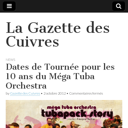
La Gazette des
Cuivres
NEWS
Dates de Tournée pour les
10 ans du Méga Tuba
Orchestra
sur
by
Gazette des Cuivres
•
2 octobre 2012
•
Commentaires fermés
Dates
de
Tournée
pour
les
10
ans