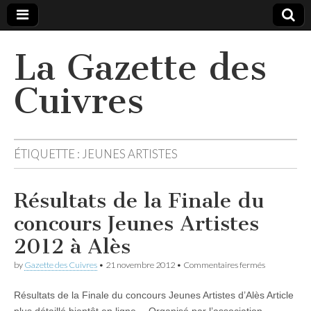
La Gazette des
Cuivres
ÉTIQUETTE :
JEUNES ARTISTES
Résultats de la Finale du
concours Jeunes Artistes
2012 à Alès
sur
by
Gazette des Cuivres
•
21 novembre 2012
•
Commentaires fermés
Résultats
de
Résultats de la Finale du concours Jeunes Artistes d’Alès Article
la
Finale