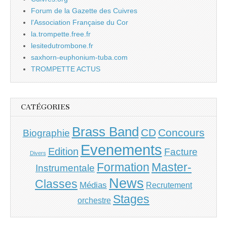
Forum de la Gazette des Cuivres
l'Association Française du Cor
la.trompette.free.fr
lesitedutrombone.fr
saxhorn-euphonium-tuba.com
TROMPETTE ACTUS
CATÉGORIES
Brass Band
CD
Concours
Biographie
Evenements
Edition
Facture
Divers
Master-
Formation
Instrumentale
News
Classes
Médias
Recrutement
Stages
orchestre