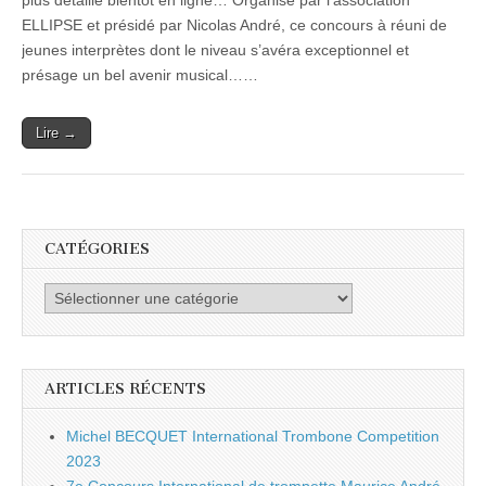
plus détaillé bientôt en ligne… Organisé par l’association
du
ELLIPSE et présidé par Nicolas André, ce concours à réuni de
concours
Jeunes
jeunes interprètes dont le niveau s’avéra exceptionnel et
Artistes
présage un bel avenir musical……
2012
à
Alès
Lire →
CATÉGORIES
Catégories
ARTICLES RÉCENTS
Michel BECQUET International Trombone Competition
2023