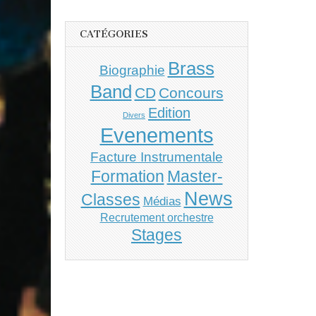
CATÉGORIES
Brass
Biographie
Band
CD
Concours
Edition
Divers
Evenements
Facture Instrumentale
Master-
Formation
News
Classes
Médias
Recrutement orchestre
Stages