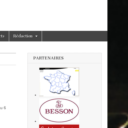
cts
Rédaction
PARTENAIRES
au 6