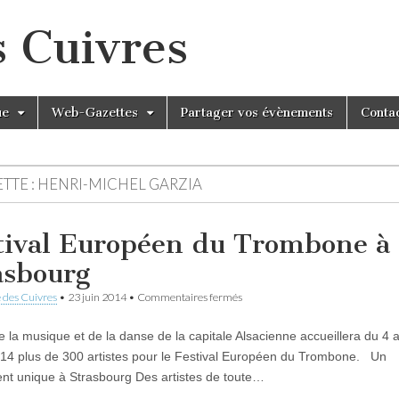
s Cuivres
ue
Web-Gazettes
Partager vos évènements
Conta
TTE :
HENRI-MICHEL GARZIA
tival Européen du Trombone à
asbourg
sur
 des Cuivres
•
23 juin 2014
•
Commentaires fermés
Festival
Européen
de la musique et de la danse de la capitale Alsacienne accueillera du 4 
du
Trombone
2014 plus de 300 artistes pour le Festival Européen du Trombone. Un
à
t unique à Strasbourg Des artistes de toute…
Strasbourg