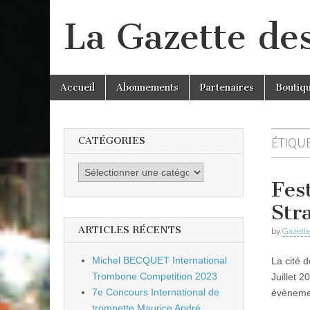
La Gazette de
Skip
Main
Accueil
Abonnements
Partenaires
Boutiq
to
menu
content
CATÉGORIES
ÉTIQUE
Catégories
Fes
Str
ARTICLES RÉCENTS
by
Gazette
Michel BECQUET International
La cité 
Trombone Competition 2023
Juillet 
7e Concours International de
évènemen
trompette Maurice André