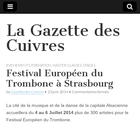
La Gazette des
Cuivres
EVENEMENTS
,
FORMATION
,
MASTER-CLASSES
,
STAGES
Festival Européen du
Trombone à Strasbourg
sur
by
Gazette des Cuivres
•
23 juin 2014
•
Commentaires fermés
Festival
Européen
La cité de la musique et de la danse de la capitale Alsacienne
du
Trombone
accueillera du
4 au 6 Juillet 2014
plus de 300 artistes pour le
à
Festival Européen du Trombone.
Strasbourg