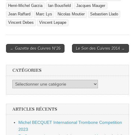
Henri-Michel Garzia
Ian Bousfield
Jacques Mauger
Jean Raffard
Marc Lys
Nicolas Moutier
Sebastien Llado
Vincent Debes
Vincent Lepape
Post
← Gazette des Cuivres N°26
Le Son des Cuivres 2014 →
navigation
CATÉGORIES
Catégories
ARTICLES RÉCENTS
Michel BECQUET International Trombone Competition
2023