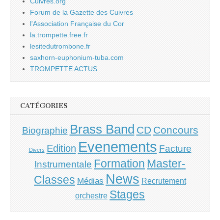
Cuivres.org
Forum de la Gazette des Cuivres
l'Association Française du Cor
la.trompette.free.fr
lesitedutrombone.fr
saxhorn-euphonium-tuba.com
TROMPETTE ACTUS
CATÉGORIES
Brass Band
CD
Concours
Biographie
Evenements
Edition
Facture
Divers
Master-
Formation
Instrumentale
News
Classes
Médias
Recrutement
Stages
orchestre