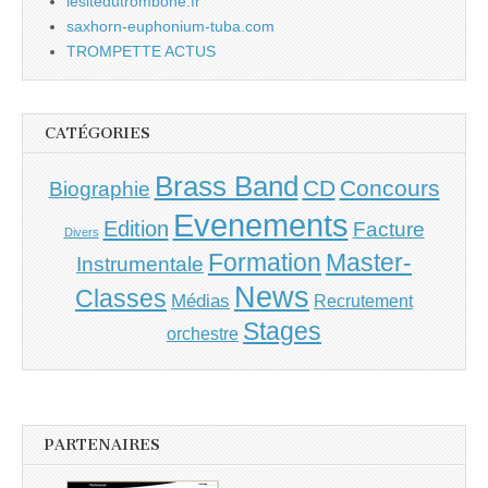
lesitedutrombone.fr
saxhorn-euphonium-tuba.com
TROMPETTE ACTUS
CATÉGORIES
Brass Band
CD
Concours
Biographie
Evenements
Edition
Facture
Divers
Master-
Formation
Instrumentale
News
Classes
Médias
Recrutement
Stages
orchestre
PARTENAIRES