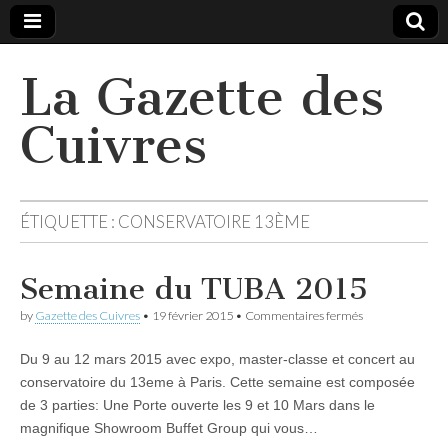
La Gazette des
Cuivres
ÉTIQUETTE :
CONSERVATOIRE 13ÈME
Semaine du TUBA 2015
sur
by
Gazette des Cuivres
•
19 février 2015
•
Commentaires fermés
Semaine
du
Du 9 au 12 mars 2015 avec expo, master-classe et concert au
TUBA
2015
conservatoire du 13eme à Paris. Cette semaine est composée
de 3 parties: Une Porte ouverte les 9 et 10 Mars dans le
magnifique Showroom Buffet Group qui vous…