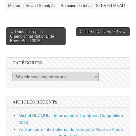
Melton
Roland Szentpàli
Semaine du tuba
STEVEN MEAD
Post
← Paris au Top du
Caluire et Cuivres 2015 →
Championnat National de
navigation
Brass Band 2015
CATÉGORIES
Catégories
ARTICLES RÉCENTS
Michel BECQUET International Trombone Competition
2023
7e Concours International de trompette Maurice André