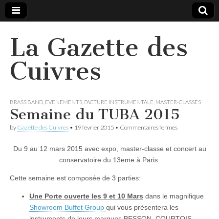
La Gazette des
Cuivres
BRASS BAND
,
EVENEMENTS
,
FACTURE INSTRUMENTALE
,
MASTER-CLASSES
Semaine du TUBA 2015
sur
by
Gazette des Cuivres
•
19 février 2015
•
Commentaires fermés
Semaine
du
Du 9 au 12 mars 2015 avec expo, master-classe et concert au
TUBA
2015
conservatoire du 13eme à Paris.
Cette semaine est composée de 3 parties:
Une Porte ouverte les 9 et 10 Mars
dans le magnifique
Showroom Buffet Group
qui vous présentera les
instruments de leurs marques BESSON, COURTOIS,