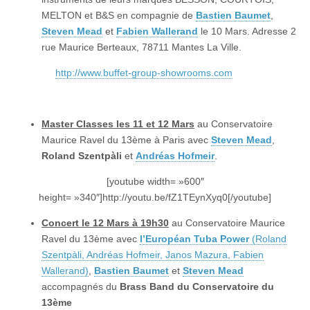
MELTON et B&S en compagnie de
Bastien Baumet
,
Steven Mead
et
Fabien Wallerand
le 10 Mars. Adresse 2
rue Maurice Berteaux, 78711 Mantes La Ville.
http://www.buffet-group-showrooms.com
Master Classes les 11 et 12 Mars
au Conservatoire
Maurice Ravel du 13ème à Paris avec
Steven Mead
,
Roland Szentpàli
et
Andréas Hofmeir
.
[youtube width= »600″
height= »340″]http://youtu.be/fZ1TEynXyq0[/youtube]
Concert le 12 Mars à 19h30
au Conservatoire Maurice
Ravel du 13ème avec
l’Européan Tuba Power
(Roland
Szentpàli, Andréas Hofmeir, Janos Mazura, Fabien
Wallerand)
,
Bastien Baumet
et
Steven Mead
accompagnés du
Brass Band du Conservatoire du
13ème