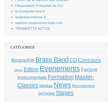
l'Association Française du Cor
la.trompette.free.fr
lesitedutrombone.fr
saxhorn-euphonium-tuba.com
TROMPETTE ACTUS
CATÉGORIES
Brass Band
CD
Concours
Biographie
Evenements
Edition
Facture
Divers
Master-
Formation
Instrumentale
News
Classes
Médias
Recrutement
Stages
orchestre