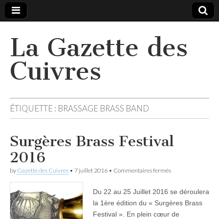
La Gazette des
Cuivres
ÉTIQUETTE :
BRASSAGE BRASS BAND
Surgères Brass Festival
2016
sur
by
Gazette des Cuivres
•
7 juillet 2016
•
Commentaires fermés
Surgères
Brass
Du 22 au 25 Juillet 2016 se déroulera
Festival
2016
la 1ère édition du « Surgères Brass
Festival ». En plein cœur de