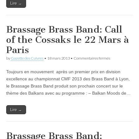
Lire →
Brassage Brass Band: Call
of the Cossaks le 22 Mars à
Paris
sur
by
Gazette des Cuivres
•
18 mars 2013
•
Commentaires fermés
Brassage
Brass
Toujours en mouvement après un premier prix en division
Band:
Call
excellence au championnat CMF 2013 des Brass Band à Lyon,
of
le Brassage Brass Band produit son prochain concert sur le
the
Cossaks
thème des Balkans avec au programme : – Balkan Moods de…
le
22
Mars
Lire →
à
Paris
Brassage Brass Band: