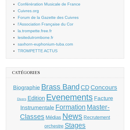
Conférération Musicale de France
Cuivres.org
Forum de la Gazette des Cuivres
l'Association Française du Cor
la.trompette.free.fr
lesitedutrombone.fr
saxhorn-euphonium-tuba.com
TROMPETTE ACTUS
CATÉGORIES
Brass Band
CD
Concours
Biographie
Evenements
Edition
Facture
Divers
Master-
Formation
Instrumentale
News
Classes
Médias
Recrutement
Stages
orchestre