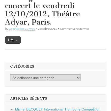
concert le vendredi
12/10/2012, Théâtre
Adyar, Paris.
sur
by
Gazette des Cuivres
•
2 octobre 2012
•
Commentaires fermés
Brassage
Brass
Lire →
Band:
concert
le
vendredi
12/10/2012,
Théâtre
Adyar,
CATÉGORIES
Paris.
Catégories
ARTICLES RÉCENTS
Michel BECQUET International Trombone Competition