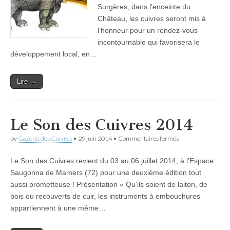
Surgères, dans l’enceinte du
Château, les cuivres seront mis à
l’honneur pour un rendez-vous
incontournable qui favorisera le
développement local, en…
Lire →
Le Son des Cuivres 2014
sur
by
Gazette des Cuivres
•
29 juin 2014
•
Commentaires fermés
Le
Son
Le Son des Cuivres revient du 03 au 06 juillet 2014, à l’Espace
des
Cuivres
Saugonna de Mamers (72) pour une deuxième édition tout
2014
aussi prometteuse ! Présentation « Qu’ils soient de laiton, de
bois ou recouverts de cuir, les instruments à embouchures
appartiennent à une même…