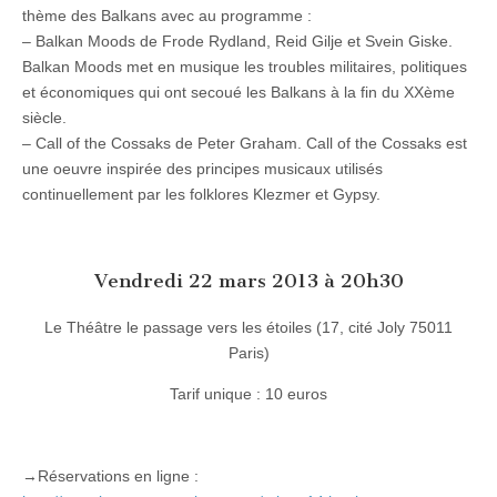
le
thème des Balkans avec au programme :
22
– Balkan Moods de Frode Rydland, Reid Gilje et Svein Giske.
Mars
à
Balkan Moods met en musique les troubles militaires, politiques
Paris
et économiques qui ont secoué les Balkans à la fin du XXème
siècle.
– Call of the Cossaks de Peter Graham. Call of the Cossaks est
une oeuvre inspirée des principes musicaux utilisés
continuellement par les folklores Klezmer et Gypsy.
Vendredi 22 mars 2013 à 20h30
Le Théâtre le passage vers les étoiles (17, cité Joly 75011
Paris)
Tarif unique : 10 euros
→Réservations en ligne :