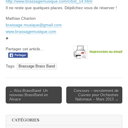
http://www.brassagemusique.com/crbst_14.html
Il ne reste que quelques places. Dépêchez vous de réserver !
Mathias Charton
brassage.musique@gmail.com
www.brassagemusique.com
♣
Partager cet article...
impression ou email
Tags:
Brassage Brass Band
Post
← Alsa BrassBand: Un
Concours – recrutement de
nouveau BrassBand en
Cuivres pour Orchestres
navigation
Alsace
Nationaux – Mars 2013 →
CATÉGORIES