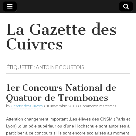
La Gazette des
Cuivres
ÉTIQUETTE :
ANTOINE COURTOIS
1er Concours National de
Quatuor de Trombones
sur
by
Gazette des Cuivres
•
10 novembre 2013
•
Commentaires fermés
1er
Concours
Attention changement important ,Les élèves des CNSM (Paris et
National
de
Lyon) ,d’un pôle supérieur ou d’une Hochschule sont autorisés à
Quatuor
participer à ce concours si ils sont encore scolarisés au moment
de