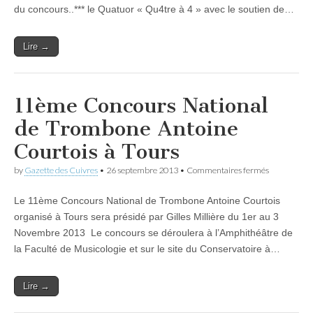
Trombones
du concours..*** le Quatuor « Qu4tre à 4 » avec le soutien de…
Lire →
11ème Concours National
de Trombone Antoine
Courtois à Tours
sur
by
Gazette des Cuivres
•
26 septembre 2013
•
Commentaires fermés
11ème
Concours
Le 11ème Concours National de Trombone Antoine Courtois
National
de
organisé à Tours sera présidé par Gilles Millière du 1er au 3
Trombone
Novembre 2013 Le concours se déroulera à l’Amphithéâtre de
Antoine
Courtois
la Faculté de Musicologie et sur le site du Conservatoire à…
à
Tours
Lire →