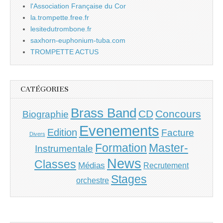
l'Association Française du Cor
la.trompette.free.fr
lesitedutrombone.fr
saxhorn-euphonium-tuba.com
TROMPETTE ACTUS
CATÉGORIES
Brass Band
CD
Concours
Biographie
Evenements
Edition
Facture
Divers
Master-
Formation
Instrumentale
News
Classes
Médias
Recrutement
Stages
orchestre