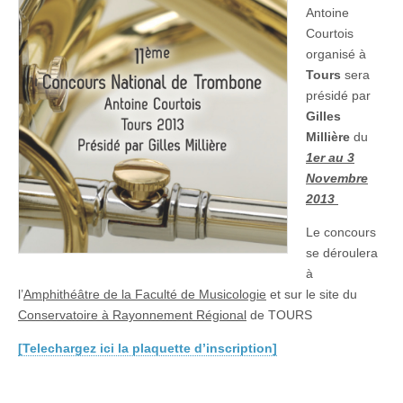
à
Antoine
Tours
Courtois
organisé à
Tours
sera
présidé par
Gilles
Millière
du
1er au 3
Novembre
2013
Le concours
se déroulera
à
l’
Amphithéâtre de la Faculté de Musicologie
et sur le site du
Conservatoire à Rayonnement Régional
de TOURS ​
[Telechargez ici la plaquette d’inscription]