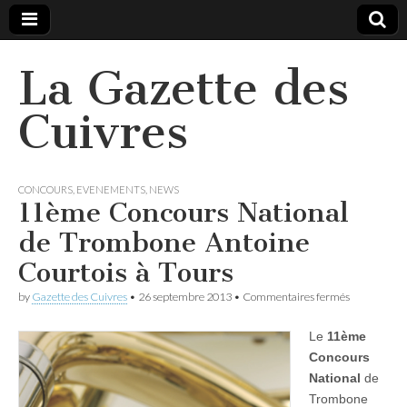
La Gazette des
Cuivres
CONCOURS
,
EVENEMENTS
,
NEWS
11ème Concours National
de Trombone Antoine
Courtois à Tours
sur
by
Gazette des Cuivres
•
26 septembre 2013
•
Commentaires fermés
11ème
Concours
Le
11ème
National
de
Concours
Trombone
National
de
Antoine
Courtois
Trombone