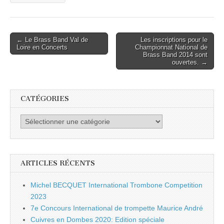
Post
← Le Brass Band Val de
Les inscriptions pour le
Loire en Concerts
Championnat National de
navigation
Brass Band 2014 sont
ouvertes. →
CATÉGORIES
Catégories
ARTICLES RÉCENTS
Michel BECQUET International Trombone Competition
2023
7e Concours International de trompette Maurice André
Cuivres en Dombes 2020: Edition spéciale