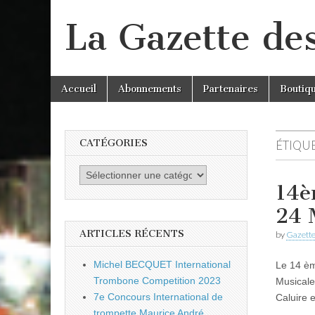
La Gazette de
Skip
Main
Accueil
Abonnements
Partenaires
Boutiq
to
menu
content
CATÉGORIES
ÉTIQUE
Catégories
14è
24 
ARTICLES RÉCENTS
by
Gazette
Michel BECQUET International
Le 14 èm
Trombone Competition 2023
Musicale
7e Concours International de
Caluire
trompette Maurice André