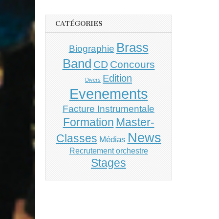
CATÉGORIES
Brass
Biographie
Band
CD
Concours
Edition
Divers
Evenements
Facture Instrumentale
Master-
Formation
News
Classes
Médias
Recrutement orchestre
Stages