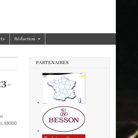
cts
Rédaction
PARTENAIRES
23-
on
in, 69300