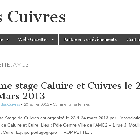
s Cuivres
ue
Web-Gazettes
Partager vos évènements
Conta
TTE :
AMC2
me stage Caluire et Cuivres le 
Mars 2013
sur
 des Cuivres
•
20 février 2013
•
Commentaires fermés
14ème
stage
e Stage de Cuivres est organisé le 23 & 24 mars 2013 par L’Associati
Caluire
et
 de Caluire et Cuire. Lieu : Pôle Centre Ville de l’AMC2 – 1 rue J. Moul
Cuivres
 et Cuire. Equipe pédagogique TROMPETTE…
le
23-