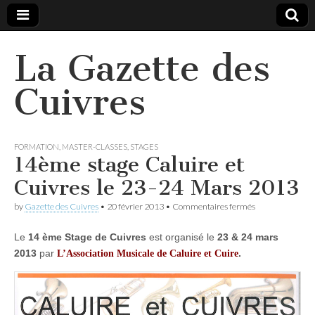
La Gazette des
Cuivres
FORMATION
,
MASTER-CLASSES
,
STAGES
14ème stage Caluire et
Cuivres le 23-24 Mars 2013
sur
by
Gazette des Cuivres
•
20 février 2013
•
Commentaires fermés
14ème
stage
Le
14 ème Stage de Cuivres
est organisé le
23 & 24 mars
Caluire
et
2013
par
.
L’Association Musicale de Caluire et Cuire
Cuivres
le
23-
24
Mars