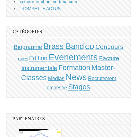
saxhorn-euphonium-tuba.com
TROMPETTE ACTUS
CATÉGORIES
Brass Band
CD
Concours
Biographie
Evenements
Edition
Facture
Divers
Master-
Formation
Instrumentale
News
Classes
Médias
Recrutement
Stages
orchestre
PARTENAIRES