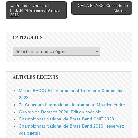
Post
← Portes ouvertes à l’
GECA BRASS: Concerts de
I.T.E.M.M le samedi 9 mars
Mars →
navigation
2013
CATÉGORIES
Catégories
ARTICLES RÉCENTS
Michel BECQUET International Trombone Competition
2023
7e Concours International de trompette Maurice André
Cuivres en Dombes 2020: Edition spéciale
Championnat National de Brass Band CMF 2020
Championnat National de Brass Band 2019 : réservez
vos billets !