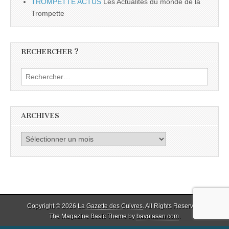
TROMPETTE ACTUS
Les Actualités du monde de la
Trompette
RECHERCHER ?
Rechercher :
ARCHIVES
Archives
Copyright © 2026
La Gazette des Cuivres
. All Rights Reserved.
The Magazine Basic Theme by
bavotasan.com
.