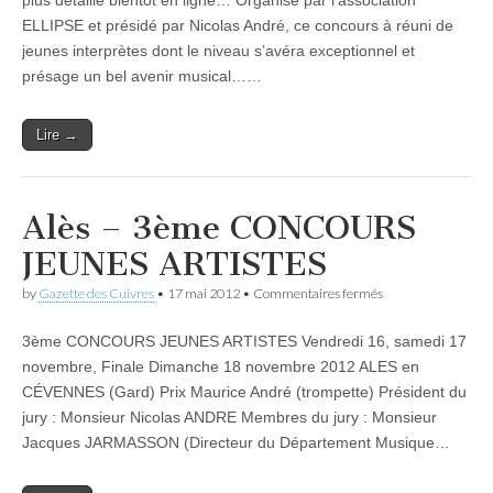
plus détaillé bientôt en ligne… Organisé par l’association
du
ELLIPSE et présidé par Nicolas André, ce concours à réuni de
concours
Jeunes
jeunes interprètes dont le niveau s’avéra exceptionnel et
Artistes
présage un bel avenir musical……
2012
à
Alès
Lire →
Alès – 3ème CONCOURS
JEUNES ARTISTES
sur
by
Gazette des Cuivres
•
17 mai 2012
•
Commentaires fermés
Alès
–
3ème CONCOURS JEUNES ARTISTES Vendredi 16, samedi 17
3ème
CONCOURS
novembre, Finale Dimanche 18 novembre 2012 ALES en
JEUNES
CÉVENNES (Gard) Prix Maurice André (trompette) Président du
ARTISTES
jury : Monsieur Nicolas ANDRE Membres du jury : Monsieur
Jacques JARMASSON (Directeur du Département Musique…