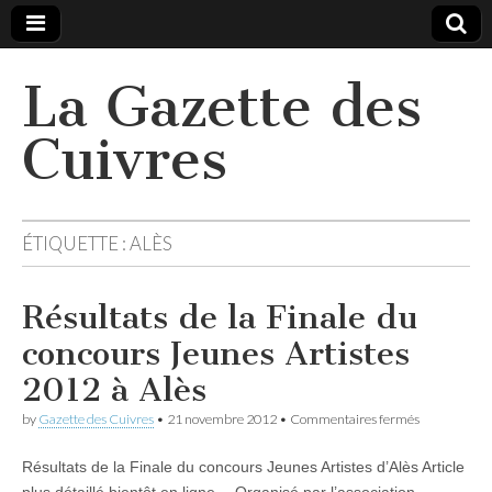
La Gazette des
Cuivres
ÉTIQUETTE :
ALÈS
Résultats de la Finale du
concours Jeunes Artistes
2012 à Alès
sur
by
Gazette des Cuivres
•
21 novembre 2012
•
Commentaires fermés
Résultats
de
Résultats de la Finale du concours Jeunes Artistes d’Alès Article
la
Finale