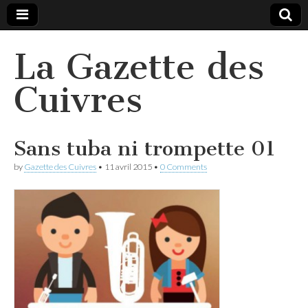
La Gazette des
Cuivres
Sans tuba ni trompette 01
by
Gazette des Cuivres
•
11 avril 2015
•
0 Comments