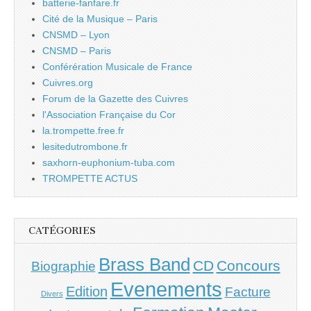
batterie-fanfare.fr
Cité de la Musique – Paris
CNSMD – Lyon
CNSMD – Paris
Conférération Musicale de France
Cuivres.org
Forum de la Gazette des Cuivres
l'Association Française du Cor
la.trompette.free.fr
lesitedutrombone.fr
saxhorn-euphonium-tuba.com
TROMPETTE ACTUS
CATÉGORIES
Brass Band
CD
Concours
Biographie
Evenements
Edition
Facture
Divers