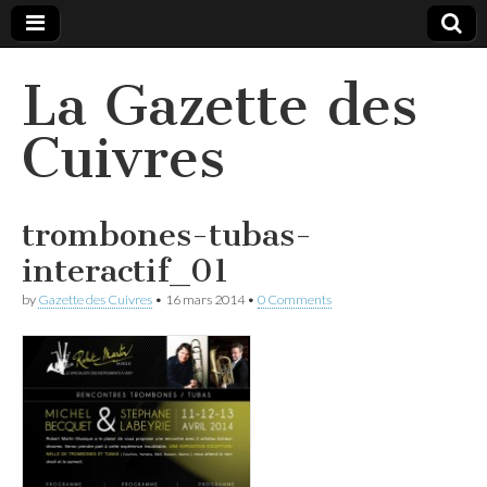
La Gazette des
Cuivres
trombones-tubas-
interactif_01
by
Gazette des Cuivres
•
16 mars 2014
•
0 Comments