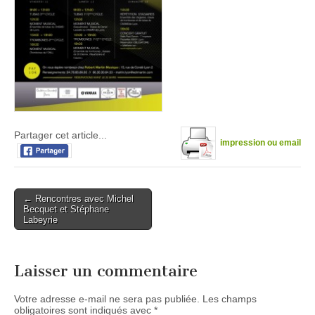
Partager cet article...
impression ou email
Post
← Rencontres avec Michel
Becquet et Stéphane
navigation
Labeyrie
Laisser un commentaire
Votre adresse e-mail ne sera pas publiée.
Les champs
obligatoires sont indiqués avec
*